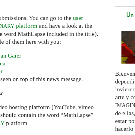
Un 
ubmissions. You can go to the
user
platform
and have a look at the
INARY
he word MathLapse included in the title).
le of them here with you:
ian Gaier
nea
or
Bienven
seen on top of this news message.
dependie
invierno
se
arte y 
IMAGI
ideo hosting platform (YouTube, vimeo
de ellas
should contain the word “MathLapse”
estar p
platform
RY
hacerlo