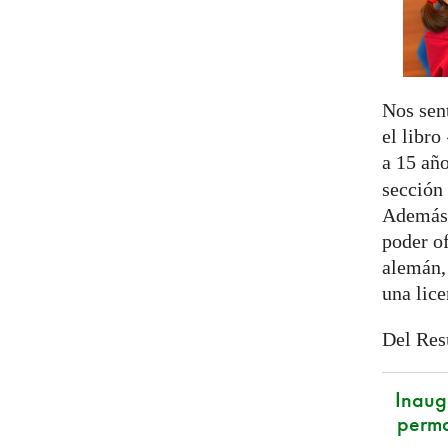
Nos sen
el libr
a 15 añ
sección
Además 
poder of
alemán,
una lic
Del Res
Inaug
perm