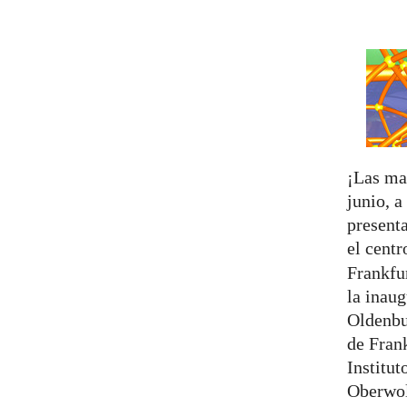
¡Las ma
junio, a
present
el centr
Frankfur
la inaug
Oldenbu
de Frank
Institu
Oberwol