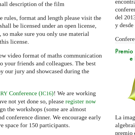
encontra
all description of the film
confere
del 2013
e rules, format and length please visit the
y desde 
shall be licensed under an open license,
e, so make sure you only use material
Conferen
this license.
Premio 
 new video format of maths communication
e
o your friends and colleagues. The best
y our jury and showcased during the
Conference (
)
! We are working
ARY
IC16
ave not yet done so, please
register now
ssign the workshops (some are almost
La imag
and conference dinner. We encourage early
algebra
ve space for 150 participants.
premio 