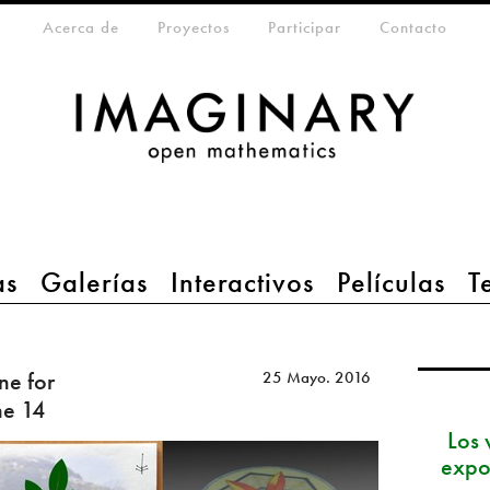
eta-menu
Acerca de
Proyectos
Participar
Contacto
as
Galerías
Interactivos
Películas
T
ne for
25 Mayo. 2016
ne 14
Los 
expo