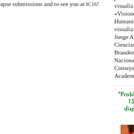
apse submissions and to see you at
!
IC16
visuali
«Vision
Humanid
visuali
Junge A
Ciencia
Branden
Naciona
Consejo
Academi
"Prob
15
dis