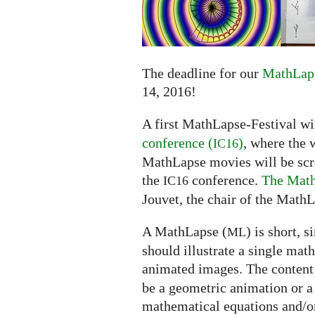
submissions
extended
to
June
14
The deadline for our
MathLaps
14, 2016!
A first MathLapse-Festival wi
conference (
)
, where the 
IC16
MathLapse movies will be scree
the
conference.
The Math
IC16
Jouvet, the chair of the MathL
A MathLapse (
) is short, 
ML
should illustrate a single mat
animated images. The content
be a geometric animation or a
mathematical equations and/or