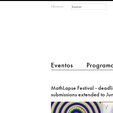
Formulario de
Buscar
Idiomas
m
búsqueda
IMAGINARY
open
mathematics
main menu 2
Eventos
Program
MathLapse
Festival
MathLapse Festival - deadli
-
submissions extended to Ju
deadline
for