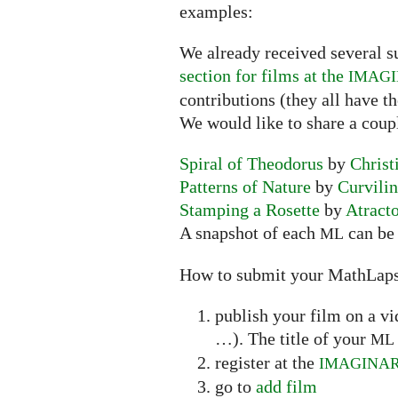
examples:
We already received several s
section for films at the
IMAG
contributions (they all have t
We would like to share a coup
Spiral of Theodorus
by
Christ
Patterns of Nature
by
Curvili
Stamping a Rosette
by
Atract
A snapshot of each
can be 
ML
How to submit your MathLap
publish your film on a v
…). The title of your
ML
register at the
IMAGINA
go to
add film