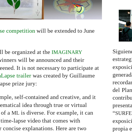
e competition
will be extended to June
Sig
ll be organized at the
IMAGINARY
estr
winners will be announced and their
expos
ned. It is not necessary to participate at
generad
Lapse trailer
was created by Guillaume
recorda
apse prize jury:
del Plan
simple, self-contained and creative, and it
contri
hematical idea through true or virtual
presen
 of a
is diverse. For example, it can
“
ML
SURFE
 time-lapse video that comes with
exposic
 concise explanations. Here are two
propia e