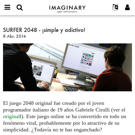
IMAGINARY
open
Acerca de
Eventos
English
E-
mathematics
SURFER
mail
Buscar
Proyectos
Français
SURFER 2048 - ¡simple y adictivo!
Programas
or
2048
Contraseña
8 Abr. 2014
username
Participar
Deutsch
Galerías
-
*
*
¡simple
Contacto
한국어
Interactivos
y
Español
Películas
adictivo!
Türkçe
Crear nueva cuenta
Textos
Solicitar una nueva contraseña
Exposiciones
Más...
El juego 2048 original fue creado por el joven
programador italiano de 19 años Gabriele Cirulli (ver el
original
l). Este juego online se ha convertido en todo un
fenómeno viral, probablemente por lo atractivo de su
simplicidad. ¿Todavía no te has enganchado?