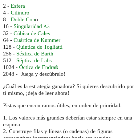
2 -
Esfera
4 -
Cilindro
8 -
Doble Con
o
16 -
Singularidad
A3
32 -
Cúbica de Caley
64 -
Cuártica de Kummer
128 -
Quíntica de Togliatti
256 -
Séxtica de Barth
512 -
Séptica de Labs
1024 -
Óctica de Endraß
2048 - ¡Juega y descúbrelo!
¿Cuál es la estrategia ganadora? Si quieres descubrirlo por
tí mismo, ¡deja de leer ahora!
Pistas que encontramos útiles, en orden de prioridad:
1. Los valores más grandes deberían estar siempre en una
esquina.
2. Construye filas y líneas (o cadenas) de figuras
consecutivas incrementándose hacia esa esquina.