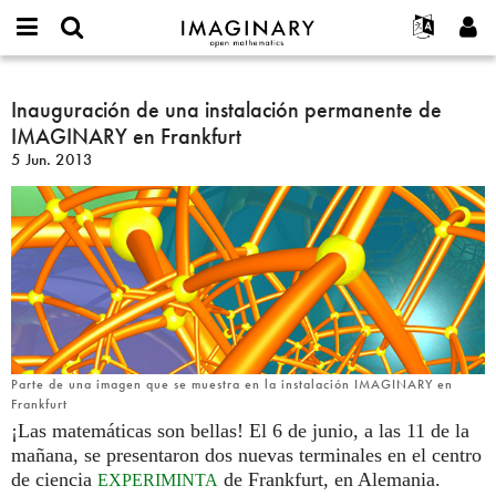
IMAGINARY
open
Acerca de
Eventos
English
E-
mathematics
Inauguración
mail
Buscar
Proyectos
Français
Inauguración de una instalación permanente de
Programas
or
de
Contraseña
IMAGINARY en Frankfurt
username
Participar
Deutsch
Galerías
una
*
*
5 Jun. 2013
instalación
Contacto
한국어
Interactivos
permanente
Español
Películas
de
Türkçe
IMAGINARY
Crear nueva cuenta
Textos
en
Solicitar una nueva contraseña
Exposiciones
Frankfurt
Más...
Parte de una imagen que se muestra en la instalación IMAGINARY en
Frankfurt
¡Las matemáticas son bellas! El 6 de junio, a las 11 de la
mañana, se presentaron dos nuevas terminales en el centro
de ciencia
de Frankfurt, en Alemania.
EXPERIMINTA