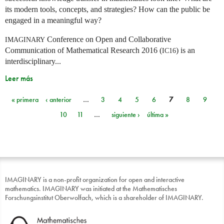
its modern tools, concepts, and strategies? How can the public be
engaged in a meaningful way?
Conference on Open and Collaborative
IMAGINARY
Communication of Mathematical Research 2016 (
) is an
IC16
interdisciplinary...
Leer más
« primera
‹ anterior
…
3
4
5
6
7
8
9
Páginas
10
11
…
siguiente ›
última »
IMAGINARY is a non-profit organization for open and interactive
mathematics. IMAGINARY was initiated at the Mathematisches
Forschungsinstitut Oberwolfach, which is a shareholder of IMAGINARY.