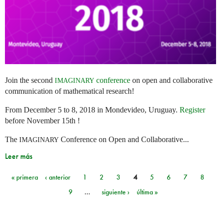
Join the second
conference
on open and collaborative
IMAGINARY
communication of mathematical research!
From December 5 to 8, 2018 in Mondevideo, Uruguay.
Register
before November 15th !
The
Conference on Open and Collaborative...
IMAGINARY
Leer más
« primera
‹ anterior
1
2
3
4
5
6
7
8
Páginas
9
…
siguiente ›
última »