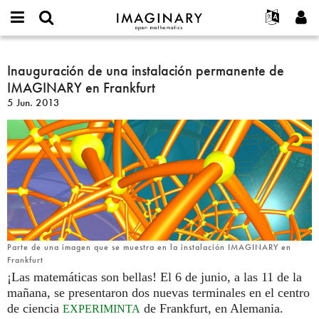
IMAGINARY
open
Acerca de
Eventos
English
E-
mathematics
Inauguración
mail
Buscar
Proyectos
Français
Inauguración de una instalación permanente de
Programas
or
de
Contraseña
IMAGINARY en Frankfurt
username
Participar
Deutsch
Galerías
una
*
*
5 Jun. 2013
instalación
Contacto
한국어
Interactivos
permanente
Español
Películas
de
Türkçe
IMAGINARY
Crear nueva cuenta
Textos
en
Solicitar una nueva contraseña
Exposiciones
Frankfurt
Más...
Parte de una imagen que se muestra en la instalación IMAGINARY en
Frankfurt
¡Las matemáticas son bellas! El 6 de junio, a las 11 de la
mañana, se presentaron dos nuevas terminales en el centro
de ciencia
de Frankfurt, en Alemania.
EXPERIMINTA