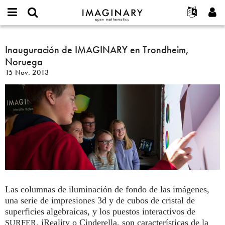
IMAGINARY
open
Acerca de
Eventos
English
E-
mathematics
Inauguración
mail
Buscar
Proyectos
Français
Inauguración de IMAGINARY en Trondheim,
Programas
or
de
Contraseña
Noruega
username
Participar
Deutsch
Galerías
IMAGINARY
*
*
15 Nov. 2013
en
Contacto
한국어
Interactivos
Trondheim,
Español
Películas
Noruega
Türkçe
Crear nueva cuenta
Textos
Solicitar una nueva contraseña
Exposiciones
Más...
Las columnas de iluminación de fondo de las imágenes,
una serie de impresiones 3d y de cubos de cristal de
superficies algebraicas, y los puestos interactivos de
, jReality o Cinderella, son características de la
SURFER