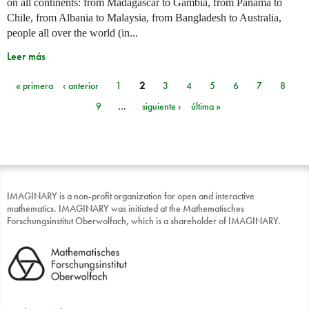
on all continents: from Madagascar to Gambia, from Panama to
Chile, from Albania to Malaysia, from Bangladesh to Australia,
people all over the world (in...
Leer más
« primera
‹ anterior
1
2
3
4
5
6
7
8
Páginas
9
…
siguiente ›
última »
IMAGINARY is a non-profit organization for open and interactive
mathematics. IMAGINARY was initiated at the Mathematisches
Forschungsinstitut Oberwolfach, which is a shareholder of IMAGINARY.