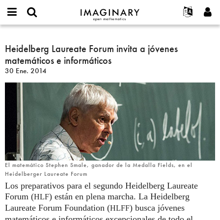
IMAGINARY
open
Acerca de
Eventos
English
E-
mathematics
Heidelberg
mail
Buscar
Proyectos
Français
Heidelberg Laureate Forum invita a jóvenes
Programas
or
Laureate
Contraseña
matemáticos e informáticos
username
Participar
Deutsch
Galerías
Forum
*
*
30 Ene. 2014
invita
Contacto
한국어
Interactivos
a
Español
Películas
jóvenes
Türkçe
matemáticos
Crear nueva cuenta
Textos
e
Solicitar una nueva contraseña
Exposiciones
informáticos
Más...
El matemático Stephen Smale, ganador de la Medalla Fields, en el
Heidelberger Laureate Forum
Los preparativos para el segundo Heidelberg Laureate
Forum (
) están en plena marcha. La Heidelberg
HLF
Laureate Forum Foundation (
) busca jóvenes
HLFF
matemáticos e informáticos excepcionales de todo el