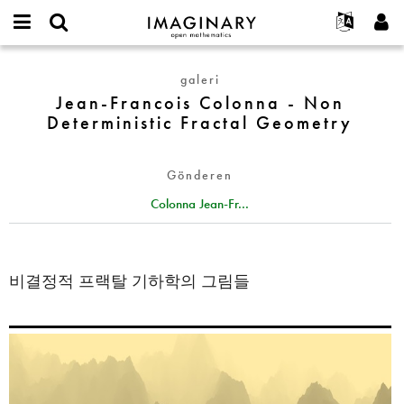
IMAGINARY
open
Hakkımızda
Etkinlikler
English
E-
mathematics
Jean-
mail
galeri
Ara
Français
Projeler
Programlar
or
Francois
Jean-Francois Colonna - Non
Parola
username
Deutsch
Katılım
Galeriler
Colonna
Deterministic Fractal Geometry
*
*
-
한국어
İletişim
Etkileşimli
Non
Español
Filmler
Gönderen
Deterministic
Türkçe
Fractal
Yeni hesap oluştur
Metinler
Colonna Jean-Fr...
Geometry
Yeni parola iste
Sergiler
Devamı...
비결정적 프랙탈 기하학의 그림들