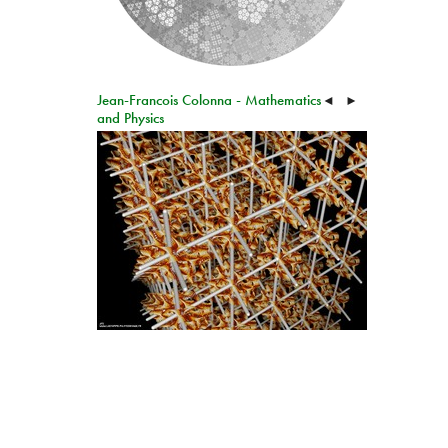
Jean-Francois Colonna - Mathematics
◄
►
and Physics