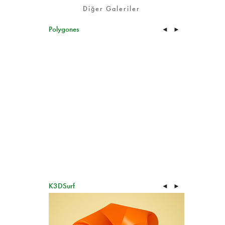
Diğer Galeriler
Polygones
◄
►
K3DSurf
◄
►