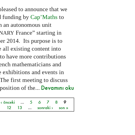
pleased to announce that we
d funding by
Cap’Maths
to
sh an autonomous unit
France” starting in
INARY
r 2014. Its purpose is to
e all existing content into
 to have more contributions
ench mathematicians and
 exhibitions and events in
The first meeting to discuss
Devamını oku
osition of the...
‹ önceki
…
5
6
7
8
9
ar
1
12
13
…
sonraki ›
son »