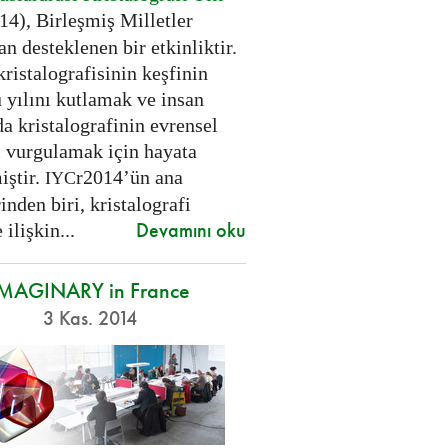
14), Birleşmiş Milletler
an desteklenen bir etkinliktir.
kristalografisinin keşfinin
 yılını kutlamak ve insan
a kristalografinin evrensel
 vurgulamak için hayata
iştir.
r2014’ün ana
IYC
inden biri, kristalografi
Devamını oku
 ilişkin...
IMAGINARY in France
3 Kas. 2014