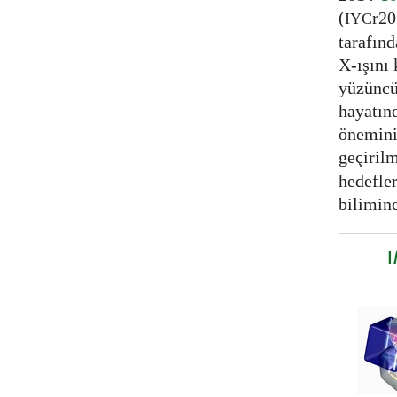
(
r20
IYC
tarafınd
X-ışını 
yüzüncü
hayatınd
önemini
geçirilm
hedefler
bilimine