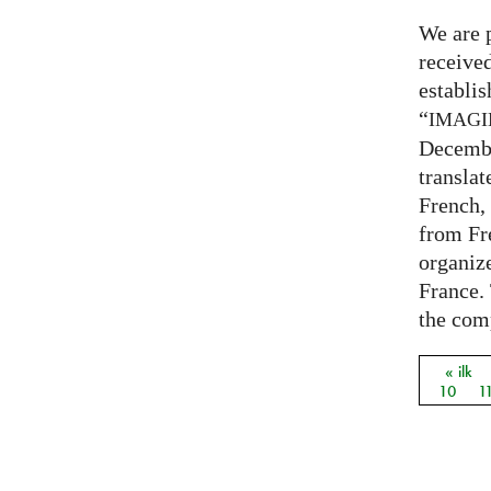
We are 
receive
establi
“
IMAG
Decembe
translat
French,
from Fr
organize
France. 
the comp
« ilk
Sayfal
10
1