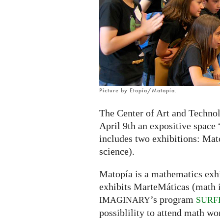
exhibition
in
Zaragoza,
Spain
Picture by Etopía/Matopía.
The Center of Art and Technol
April 9th an expositive space
includes two exhibitions: Mat
science).
Matopía is a mathematics exhi
exhibits MarteMáticas (math in
’s program
IMAGINARY
SURF
possiblility to attend math wo