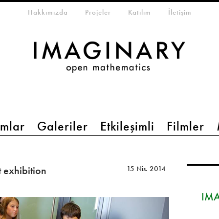
eta-menu
Hakkımızda
Projeler
Katılım
İletişim
mlar
Galeriler
Etkileşimli
Filmler
 exhibition
15 Nis. 2014
IMA