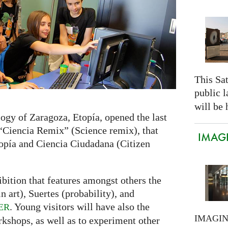
This Sa
public 
will be 
ogy of Zaragoza, Etopía, opened the last
 “Ciencia Remix” (Science remix), that
IMAGI
opía and Ciencia Ciudadana (Citizen
bition that features amongst others the
 art), Suertes (probability), and
. Young visitors will have also the
ER
IMAGI
rkshops, as well as to experiment other