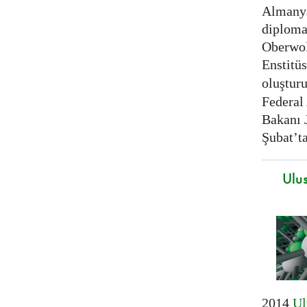
Almanya 
diplomat
Oberwol
Enstitüs
oluştur
Federal
Bakanı 
Şubat’t
Ulus
2014
Ul