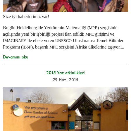
Size iyi haberlerimiz var!
Bugün Heidelberg’de Yerkürenin Matematiği (
) sergisinin
MPE
açılışında yeni bir işbirliği projesi ilan edildi:
girişimi ve
MPE
ile el ele veren
Uluslararası Temel Bilimler
IMAGINARY
UNESCO
Programı (
), başarılı
sergisini Afrika ülkelerine taşıyor....
IBSP
MPE
Devamını oku
2015 Yaz etkinlikleri
29 Haz. 2015