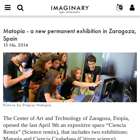
IMAGINARY
open
Hakkımızda
Etkinlikler
English
E-
mathematics
Matopía
mail
Ara
Français
Projeler
Matopía - a new permanent exhibition in Zaragoza,
Programlar
or
-
Parola
Spain
username
Deutsch
Katılım
Galeriler
a
*
*
15 Nis. 2014
new
한국어
İletişim
Etkileşimli
permanent
Español
Filmler
exhibition
Türkçe
in
Yeni hesap oluştur
Metinler
Zaragoza,
Yeni parola iste
Sergiler
Spain
Devamı...
Picture by Etopía/Matopía.
The Center of Art and Technology of Zaragoza, Etopía,
opened the last April 9th an expositive space “Ciencia
Remix” (Science remix), that includes two exhibitions:
Matopía and Ciencia Ciudadana (Citizen science).