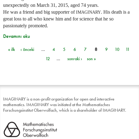
unexpectedly on March 31, 2015, aged 74 years.
He was a friend and big supporter of
. His death is a
IMAGINARY
great loss to all who knew him and for science that he so
passionately promoted.
Devamını oku
« ilk
‹ önceki
…
4
5
6
7
8
9
10
11
Sayfalar
12
…
sonraki ›
son »
IMAGINARY is a non-profit organization for open and interactive
mathematics. IMAGINARY was initiated at the Mathematisches
Forschungsinstitut Oberwolfach, which is a shareholder of IMAGINARY.