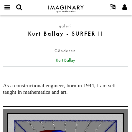
IMAGINARY
open
Hakkımızda
Etkinlikler
English
E-
mathematics
Kurt
mail
galeri
Ara
Français
Projeler
Programlar
or
Ballay
Kurt Ballay - SURFER II
Parola
username
Deutsch
Katılım
Galeriler
-
*
*
SURFER
한국어
İletişim
Etkileşimli
Gönderen
II
Español
Filmler
Kurt Ballay
Türkçe
Yeni hesap oluştur
Metinler
Yeni parola iste
Sergiler
Devamı...
As a constructional engineer, born in 1944, I am self-
taught in mathematics and art.