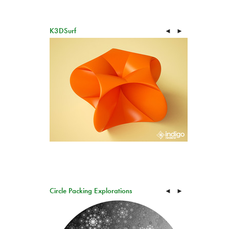
K3DSurf
◄
►
Circle Packing Explorations
◄
►