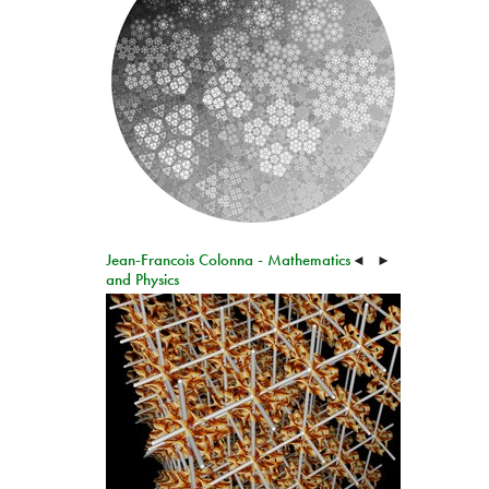
Jean-Francois Colonna - Mathematics
◄
►
and Physics