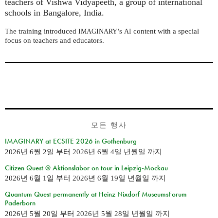
teachers of Vishwa Vidyapeeth, a group of international
schools in Bangalore, India.
The training introduced
’s
content with a special
IMAGINARY
AI
focus on teachers and educators.
모든 행사
IMAGINARY at ECSITE 2026 in Gothenburg
2026년 6월 2일
부터
2026년 6월 4일 년월일
까지
Citizen Quest @ Aktionslabor on tour in Leipzig-Mockau
2026년 6월 1일
부터
2026년 6월 19일 년월일
까지
Quantum Quest permanently at Heinz Nixdorf MuseumsForum
Paderborn
2026년 5월 20일
부터
2026년 5월 28일 년월일
까지