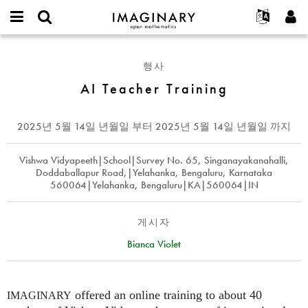
IMAGINARY
open
IMAGINARY란
English
Events
E-
mathematics
AI
mail
찾기
프로젝트
Français
Programs
행사
or
Teacher
비
username
참가하기
Deutsch
AI Teacher Training
Galleries
Training
밀
*
번
한국어
연락처
Hands-On
호
Español
2025년 5월 14일 년월일
부터
2025년 5월 14일 년월일
까지
*
Films
Türkçe
가입하기
Texts
Vishwa Vidyapeeth|School|Survey No. 65, Singanayakanahalli,
Doddaballapur Road,|Yelahanka, Bengaluru, Karnataka
새로운 비밀번호 요청하기
Exhibitions
560064|Yelahanka, Bengaluru|KA|560064|IN
나머지 보기...
게시자
Bianca Violet
offered an online training to about 40
IMAGINARY