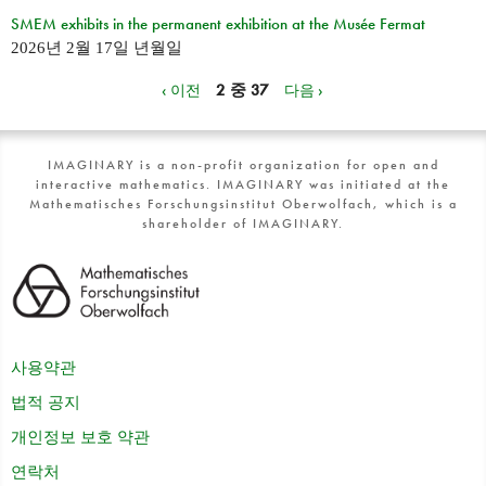
SMEM exhibits in the permanent exhibition at the Musée Fermat
2026년 2월 17일 년월일
‹ 이전
2 중 37
다음 ›
IMAGINARY is a non-profit organization for open and
interactive mathematics. IMAGINARY was initiated at the
Mathematisches Forschungsinstitut Oberwolfach, which is a
shareholder of IMAGINARY.
사용약관
법적 공지
개인정보 보호 약관
연락처