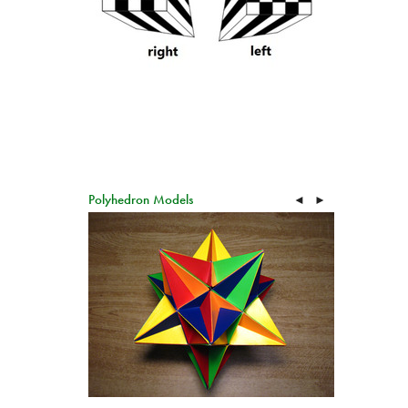
Polyhedron Models
◄
►