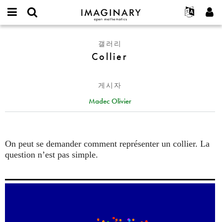
IMAGINARY
open
IMAGINARY란
English
Events
E-
mathematics
Collier
mail
갤러리
찾기
프로젝트
Français
Programs
or
Collier
비
username
참가하기
Deutsch
Galleries
밀
*
번
한국어
연락처
Hands-On
호
게시자
Español
*
Films
Madec Olivier
Türkçe
가입하기
Texts
새로운 비밀번호 요청하기
Exhibitions
나머지 보기...
On peut se demander comment représenter un collier. La
question n’est pas simple.