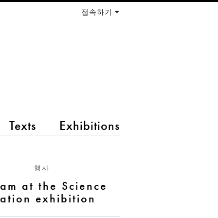
접속하기
Texts
Exhibitions
행사
Jam at the Science
tation exhibition