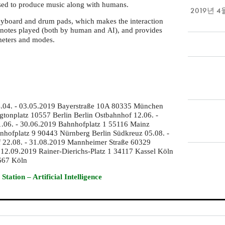
 used to produce music along with humans.
2019년 
 keyboard and drum pads, which makes the interaction
e notes played (both by human and
), and provides
AI
meters and modes.
4.04. - 03.05.2019 Bayerstraße 10A 80335 München
gtonplatz 10557 Berlin Berlin Ostbahnhof 12.06. -
.06. - 30.06.2019 Bahnhofplatz 1 55116 Mainz
nhofplatz 9 90443 Nürnberg Berlin Südkreuz 05.08. -
f 22.08. - 31.08.2019 Mannheimer Straße 60329
 12.09.2019 Rainer-Dierichs-Platz 1 34117 Kassel Köln
667 Köln
 Station – Artificial Intelligence