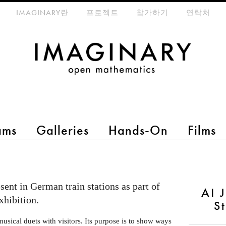
eta-menu
IMAGINARY란
프로젝트
참가하기
연락처
ams
Galleries
Hands-On
Films
sent in German train stations as part of
AI 
xhibition.
S
musical duets with visitors. Its purpose is to show ways