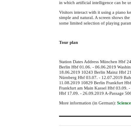
Station
in which artificial intelligence can be
exhibition
Visitors interact with it using a piano
simple and natural. A screen shows th
some limited selection of playing para
Tour plan
Station Dates Address München Hbf 2
Berlin Hbf 01.06. - 06.06.2019 Washin
18.06.2019 10243 Berlin Mainz Hbf 21
Nürnberg Hbf 03.07. - 12.07.2019 Bah
11.08.2019 10829 Berlin Frankfurt Hb
Frankfurt am Main Kassel Hbf 03.09. -
Hbf 17.09. - 26.09.2019 A-Passage 50
More information (in German):
Science