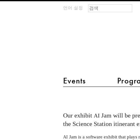
검색 폼
찾기
언어 설정
m
IMAGINARY
open
mathematics
main menu 2
Events
Progr
AI
Jam
at
Our exhibit
Jam will be pre
AI
the
the Science Station itinerant e
Science
Jam is a software exhibit that plays 
AI