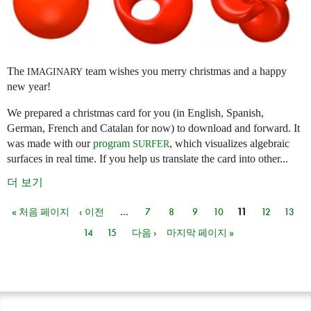
The
team wishes you merry christmas and a happy
IMAGINARY
new year!
We prepared a christmas card for you (in English, Spanish,
German, French and Catalan for now) to download and forward. It
was made with our
program
, which visualizes algebraic
SURFER
surfaces in real time. If you help us translate the card into other...
더 보기
« 처음 페이지
‹ 이전
…
7
8
9
10
11
12
13
페이지
14
15
다음 ›
마지막 페이지 »