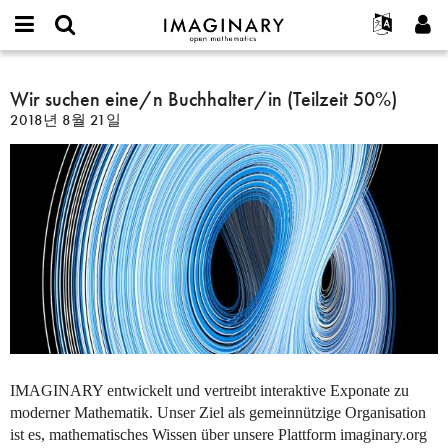
IMAGINARY
open
IMAGINARY란
English
Events
E-
mathematics
Wir
mail
찾기
프로젝트
Français
Wir suchen eine/n Buchhalter/in (Teilzeit 50%)
Programs
or
suchen
비
2018년 8월 21일
username
참가하기
Deutsch
Galleries
eine/n
밀
*
번
Buchhalter/in
한국어
연락처
Hands-On
호
(Teilzeit
Español
*
Films
50%)
Türkçe
가입하기
Texts
새로운 비밀번호 요청하기
Exhibitions
나머지 보기...
IMAGINARY
entwickelt und vertreibt interaktive Exponate zu
moderner Mathematik. Unser Ziel als gemeinnützige Organisation
ist es, mathematisches Wissen über unsere Plattform imaginary.org