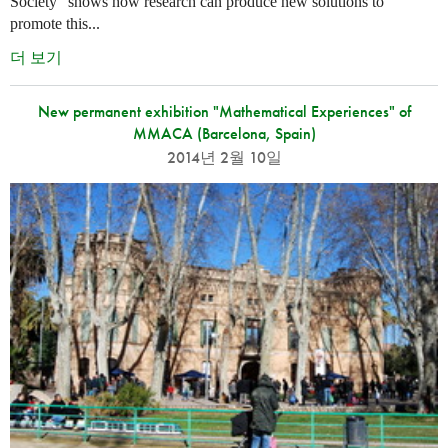
Society” shows how research can produce new solutions to
promote this...
더 보기
New permanent exhibition "Mathematical Experiences" of
MMACA (Barcelona, Spain)
2014년 2월 10일