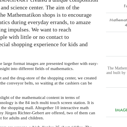
IMAGINARY
F
r and science center. The aim of the
 the Mathematikon shops is to encourage
Mathemati
tics during everyday errands, to amaze
4
ing impulses. We want to reach
le with little or no contact to
cial shopping experience for kids and
e large format images are presented together with easy-
The Mathema
sight into different fields of mathematics.
and built b
t and the drug-store of the shopping center, we created
the conveyor belts, so waiting at the cashiers can be
hlight of the mathematical content in terms of
chnology is the 84 inch multi touch screen station. It is
f the shopping mall. Altogether 10 interactive math
IMAGIN
by Jürgen Richter-Gebert are offered, two of them can
t for adults and children.