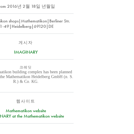
rom
2016년 2월 18일 년월일
kon shops|Mathematikon|Berliner Str.
1-49|Heidelberg|69120|DE
게시자
IMAGINARY
크레딧
tikon building complex has been planned
y the Mathematikon Heidelberg GmbH (n. S.
R.) & Co. KG.
웹사이트
Mathematikon website
ARY at the Mathematikon website