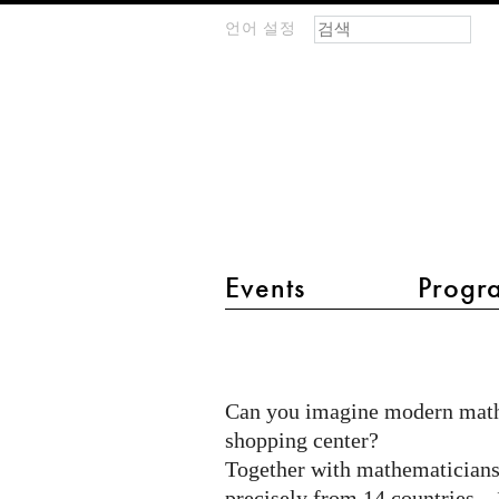
검색 폼
찾기
언어 설정
m
IMAGINARY
open
mathematics
main menu 2
Events
Progr
Mathematikon
in
Heidelberg
Can you imagine modern mathe
shopping center?
Together with mathematicians 
precisely from 14 countries—