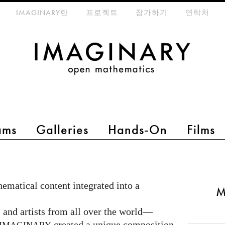
eta-menu
IMAGINARY란
프로젝트
참가하기
연락처
ams
Galleries
Hands-On
Films
matical content integrated into a
M
and artists from all over the world—
created a unique composition