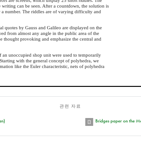
rors are screens, which display 25 short riddles. The
e writing can be seen. After a countdown, the solution is
 a number. The riddles are of varying difficulty and
al quotes by Gauss and Galileo are displayed on the
ewed from almost any angle in the public area of the
be thought provoking and emphasize the central and
 an unoccupied shop unit were used to temporarily
Starting with the general concept of polyhedra, we
tion like the Euler characteristic, nets of polyhedra
관련 자료
an)
Bridges paper on the M