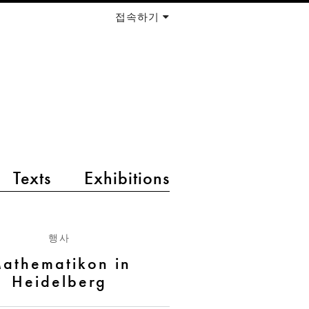
접속하기
Texts
Exhibitions
행사
athematikon in
Heidelberg