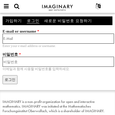
IMAGINARY
open
IMAGINARY란
English
Events
계
mathematics
가입하기
로그인
(활성탭)
새로운 비밀번호 요청하기
기본탭
정
찾기
프로젝트
Français
Programs
E-mail or username
*
참가하기
Deutsch
Galleries
한국어
연락처
Hands-On
Enter your e-mail address or username.
Español
Films
비밀번호
*
Türkçe
Texts
Exhibitions
이메일과 함께 사용할 비밀번호를 입력하세요.
나머지 보기...
IMAGINARY is a non-profit organization for open and interactive
mathematics. IMAGINARY was initiated at the Mathematisches
Forschungsinstitut Oberwolfach, which is a shareholder of IMAGINARY.