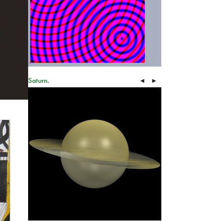
Saturn.
◄
►