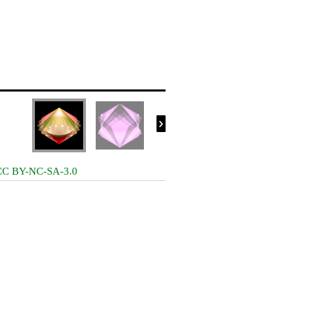

CC BY-NC-SA-3.0