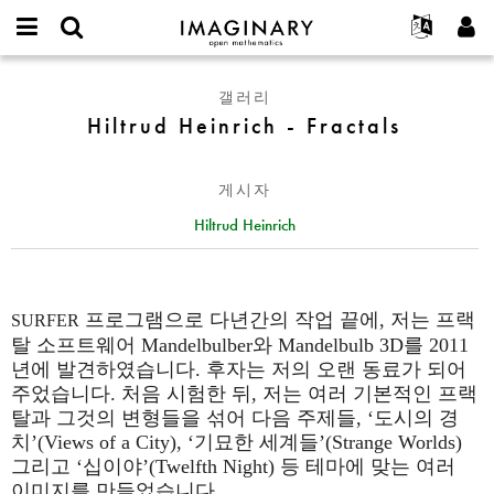
IMAGINARY
open
IMAGINARY란
English
Events
E-
mathematics
Hiltrud
mail
갤러리
찾기
프로젝트
Français
Programs
or
Heinrich
Hiltrud Heinrich - Fractals
비
username
참가하기
Deutsch
Galleries
-
밀
*
번
Fractals
한국어
연락처
Hands-On
호
게시자
Español
*
Films
Hiltrud Heinrich
Türkçe
가입하기
Texts
새로운 비밀번호 요청하기
Exhibitions
나머지 보기...
프로그램으로 다년간의 작업 끝에, 저는 프랙
SURFER
탈 소프트웨어 Mandelbulber와 Mandelbulb 3D를 2011
년에 발견하였습니다. 후자는 저의 오랜 동료가 되어
주었습니다. 처음 시험한 뒤, 저는 여러 기본적인 프랙
탈과 그것의 변형들을 섞어 다음 주제들, ‘도시의 경
치’(Views of a City), ‘기묘한 세계들’(Strange Worlds)
그리고 ‘십이야’(Twelfth Night) 등 테마에 맞는 여러
이미지를 만들었습니다.