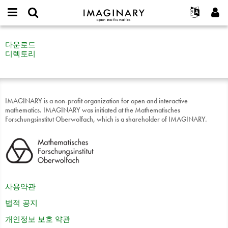
IMAGINARY
open
IMAGINARY란
English
Events
E-
mathematics
Entdeckerbox:
mail
다운로드
찾기
프로젝트
Français
Programs
or
Download
디렉토리
비
username
참가하기
Deutsch
Galleries
밀
*
번
한국어
연락처
Hands-On
호
Español
*
Films
IMAGINARY is a non-profit organization for open and interactive
Türkçe
mathematics. IMAGINARY was initiated at the Mathematisches
가입하기
Texts
Forschungsinstitut Oberwolfach, which is a shareholder of IMAGINARY.
새로운 비밀번호 요청하기
Exhibitions
나머지 보기...
사용약관
법적 공지
개인정보 보호 약관