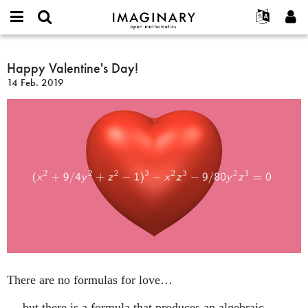
IMAGINARY
open
Acerca de
Eventos
English
E-
mathematics
Happy
mail
Buscar
Proyectos
Français
Happy Valentine's Day!
Programas
or
Valentine's
Contraseña
14 Feb. 2019
username
Participar
Deutsch
Galerías
Day!
*
*
Contacto
한국어
Interactivos
Español
Películas
Türkçe
Crear nueva cuenta
Textos
Solicitar una nueva contraseña
Exposiciones
Más...
There are no formulas for love…
… but there is a formula that produces an algebraic