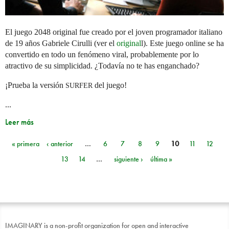
El juego 2048 original fue creado por el joven programador italiano
de 19 años Gabriele Cirulli (ver el
original
l). Este juego online se ha
convertido en todo un fenómeno viral, probablemente por lo
atractivo de su simplicidad. ¿Todavía no te has enganchado?
¡Prueba la versión
del juego!
SURFER
...
Leer más
« primera
‹ anterior
…
6
7
8
9
10
11
12
Páginas
13
14
…
siguiente ›
última »
IMAGINARY is a non-profit organization for open and interactive