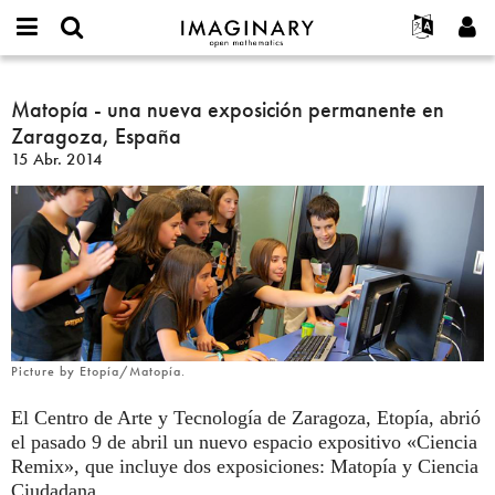
IMAGINARY
open
Acerca de
Eventos
English
E-
mathematics
Matopía
mail
Buscar
Proyectos
Français
Matopía - una nueva exposición permanente en
Programas
or
-
Contraseña
Zaragoza, España
username
Participar
Deutsch
Galerías
una
*
*
15 Abr. 2014
nueva
Contacto
한국어
Interactivos
exposición
Español
Películas
permanente
Türkçe
en
Crear nueva cuenta
Textos
Zaragoza,
Solicitar una nueva contraseña
Exposiciones
España
Más...
Picture by Etopía/Matopía.
El Centro de Arte y Tecnología de Zaragoza, Etopía, abrió
el pasado 9 de abril un nuevo espacio expositivo «Ciencia
Remix», que incluye dos exposiciones: Matopía y Ciencia
Ciudadana.