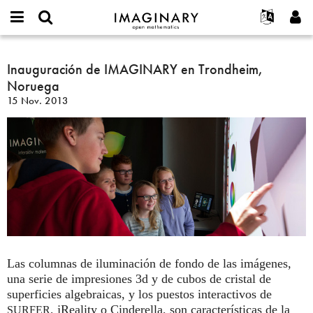
IMAGINARY
open
Acerca de
Eventos
English
E-
mathematics
Inauguración
mail
Buscar
Proyectos
Français
Inauguración de IMAGINARY en Trondheim,
Programas
or
de
Contraseña
Noruega
username
Participar
Deutsch
Galerías
IMAGINARY
*
*
15 Nov. 2013
en
Contacto
한국어
Interactivos
Trondheim,
Español
Películas
Noruega
Türkçe
Crear nueva cuenta
Textos
Solicitar una nueva contraseña
Exposiciones
Más...
Las columnas de iluminación de fondo de las imágenes,
una serie de impresiones 3d y de cubos de cristal de
superficies algebraicas, y los puestos interactivos de
, jReality o Cinderella, son características de la
SURFER