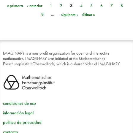
« primera
‹ anterior
1
2
3
4
5
6
7
8
Páginas
9
…
siguiente ›
última »
IMAGINARY is a non-profit organization for open and interactive
mathematics. IMAGINARY was initiated at the Mathematisches
Forschungsinstitut Oberwolfach, which is a shareholder of IMAGINARY.
condiciones de uso
información legal
política de privacidad
contacto