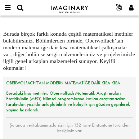
open
IMAGINARY
Hakkımızda
Etkinlikler
English
E-
mathematics
mail
Ara
Français
Projeler
Metinler
Programlar
or
Burada birçok farklı konuda çeşitli matematiksel metinler
Parola
username
Deutsch
Katılım
Galeriler
bulabilirsiniz. Bölümlerden birinde, Oberwolfach’tan
*
*
modern matematiğe dair kısa matematiksel çalkışmalar
한국어
İletişim
Etkileşimli
var; diğer bölümse sergi malzemelerimiz ve projelerimizle
Español
Filmler
ilgili genel arkaplan malzemeleri sunuyor. Keyifli
Türkçe
okumalar!
Yeni hesap oluştur
Metinler
Yeni parola iste
Sergiler
OBERWOLFACH
’
TAN
MODERN
MATEMATİĞE
DAİR
KISA
KISA
Devamı...
Buradaki kısa metinler, Oberwolfach Matematik Araştırmaları
Enstitüsünün (
MFO
) bilimsel programlarına katılan araştırmacılar
tarafından yazıldı; anlaşılabilirlik ve kolaylık için gözden geçirilerek
yayına hazırlandı.
Şu anda veritabanımızda sizin için 152 tane Enstantane türünden
içeriğimiz var.