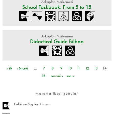
Arkaplan Malzemesi
School Taskbook: From 5 to 15
Arkaplan Malzemesi
Didactical Guide Bilbao
« ilk
‹ önceki
…
7
8
9
10
11
12
13
14
Sayfalar
15
sonraki ›
son »
Matematiksel konular
Cebir ve Sayılar Kuramı