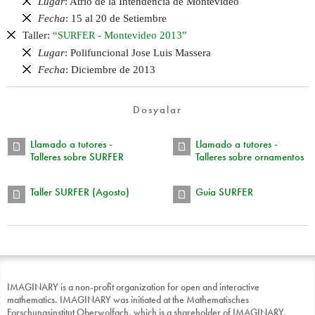
Lugar
: Atrio de la Intendencia de Montevideo
Fecha
: 15 al 20 de Setiembre
Taller:
“
- Montevideo 2013”
SURFER
Lugar
: Polifuncional Jose Luis Massera
Fecha
: Diciembre de 2013
Dosyalar
Llamado a tutores -
Llamado a tutores -
Talleres sobre SURFER
Talleres sobre ornamentos
Taller SURFER (Agosto)
Guia SURFER
IMAGINARY is a non-profit organization for open and interactive
mathematics. IMAGINARY was initiated at the Mathematisches
Forschungsinstitut Oberwolfach, which is a shareholder of IMAGINARY.