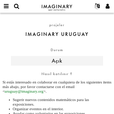
IMAGINARY
open
Hakkımızda
Etkinlikler
English
E-
mathematics
IMAGINARY
mail
Ara
Français
Projeler
Programlar
projeler
or
URUGUAY
Parola
username
Deutsch
Katılım
Galeriler
IMAGINARY URUGUAY
*
*
한국어
İletişim
Etkileşimli
Español
Filmler
Durum
Türkçe
Yeni hesap oluştur
Metinler
Açık
Yeni parola iste
Sergiler
Devamı...
Nasıl katılınır ?
Si estás interesado en colaborar en cualquiera de los siguientes items
más abajo, por favor contactarse con el email
<
uruguay@imaginary.org
>.
Sugerir nuevos contenidos matemáticos para las
exposiciones.
Organizar eventos en el interior.
Ayudar como voluntarios en las exposiciones.