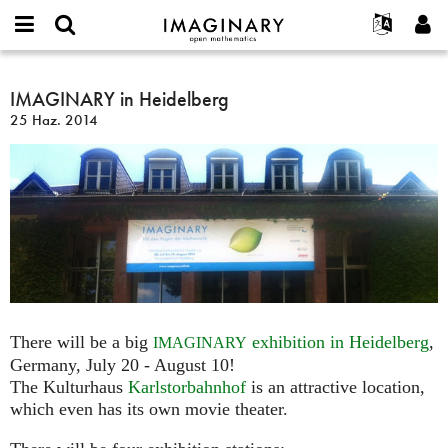
IMAGINARY
open
Hakkımızda
Etkinlikler
English
E-
mathematics
IMAGINARY
mail
Ara
Français
Projeler
IMAGINARY in Heidelberg
Programlar
or
in
Parola
25 Haz. 2014
username
Deutsch
Katılım
Galeriler
Heidelberg
*
*
한국어
İletişim
Etkileşimli
Español
Filmler
Türkçe
Yeni hesap oluştur
Metinler
Yeni parola iste
Sergiler
Devamı...
There will be a big
exhibition in Heidelberg
,
IMAGINARY
Germany, July 20 - August 10!
The Kulturhaus
Karlstorbahnhof
is an attractive location,
which even has its own movie theater.