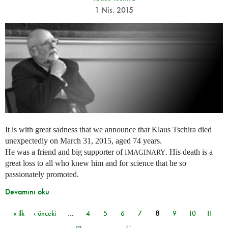
1 Nis. 2015
It is with great sadness that we announce that Klaus Tschira died
unexpectedly on March 31, 2015, aged 74 years.
He was a friend and big supporter of
. His death is a
IMAGINARY
great loss to all who knew him and for science that he so
passionately promoted.
Devamını oku
« ilk
‹ önceki
…
4
5
6
7
8
9
10
11
Sayfalar