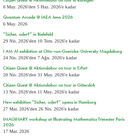
Citizen Quest @ Aktionslabor on tour in Ratingen
6 May. 2026
'den
5 Haz. 2026
'e kadar
Quantum Arcade @ IAEA Jena 2026
6 May. 2026
“Sicher, oder?” in Bielefeld
29 Nis. 2026
'den
10 Tem. 2026
'e kadar
I AM AI exhibition at Otto-von-Guericke-University Magdeburg
24 Nis. 2026
'den
7 Ağu. 2026
'e kadar
Citizen Quest @ Aktionslabor on tour in Erfurt
20 Nis. 2026
'den
31 May. 2026
'e kadar
Citizen Quest @ Aktionslabor on tour in Gütersloh
13 Nis. 2026
'den
11 May. 2026
'e kadar
New exhibition “Sicher, oder?” opens in Hamburg
27 Mar. 2026
'den
26 Nis. 2026
'e kadar
IMAGINARY workshop at Illustrating Mathematics Trimester Paris
2026
17 Mar. 2026