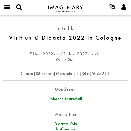
IMAGINARY
open
Hakkımızda
Etkinlikler
English
E-
mathematics
Visit
mail
Ara
Français
Projeler
Programlar
etkinlik
or
us
Parola
username
Deutsch
Katılım
Visit us @ Didacta 2022 in Cologne
Galeriler
@
*
*
Didacta
한국어
İletişim
Etkileşimli
2022
Español
7 Haz. 2022
'den
11 Haz. 2022
'e kadar
Filmler
in
9am - 6pm
Türkçe
Cologne
Yeni hesap oluştur
Metinler
Didacta|Kölnmesse|Messeplatz 1|Köln|50679|DE
Yeni parola iste
Sergiler
Devamı...
Gönderen
Johanna Marschall
Web sitesi
Didacta Köln
KI-Campus