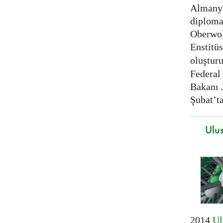
Almanya 
diplomat
Oberwol
Enstitüs
oluştur
Federal
Bakanı 
Şubat’t
Ulus
2014
Ul