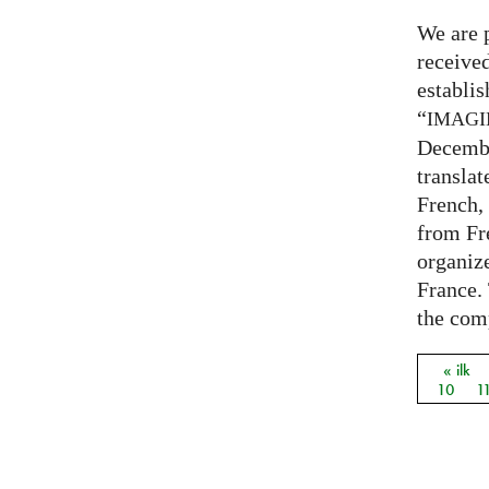
We are 
receive
establi
“
IMAG
Decembe
translat
French,
from Fr
organize
France. 
the comp
« ilk
Sayfal
10
1