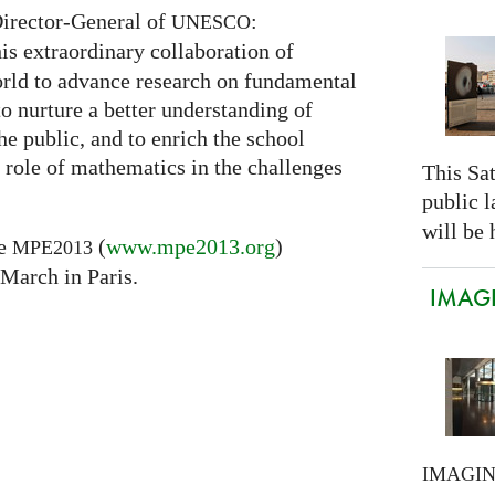
Director-General of
:
UNESCO
is extraordinary collaboration of
rld to advance research on fundamental
to nurture a better understanding of
he public, and to enrich the school
 role of mathematics in the challenges
This Sa
public 
will be 
he
(
www.mpe2013.org
)
MPE2013
 March in Paris.
IMAGI
IMAGI