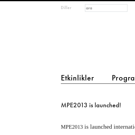
Arama formu
Ara
Diller
m
IMAGINARY
open
mathematics
main menu 2
Etkinlikler
Progra
MPE2013
is
MPE2013 is launched!
launched!
is launched internati
MPE2013