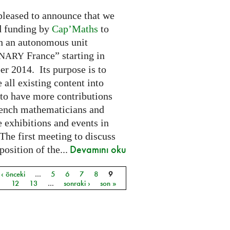
pleased to announce that we
d funding by
Cap’Maths
to
sh an autonomous unit
France” starting in
INARY
r 2014. Its purpose is to
e all existing content into
 to have more contributions
ench mathematicians and
 exhibitions and events in
The first meeting to discuss
Devamını oku
osition of the...
‹ önceki
…
5
6
7
8
9
ar
1
12
13
…
sonraki ›
son »