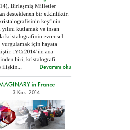
14), Birleşmiş Milletler
an desteklenen bir etkinliktir.
kristalografisinin keşfinin
 yılını kutlamak ve insan
a kristalografinin evrensel
 vurgulamak için hayata
iştir.
r2014’ün ana
IYC
inden biri, kristalografi
Devamını oku
 ilişkin...
IMAGINARY in France
3 Kas. 2014