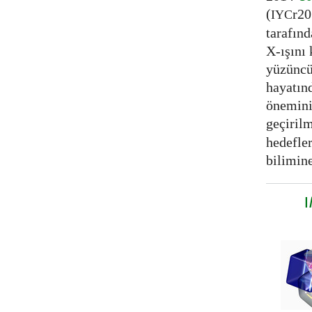
(
r20
IYC
tarafınd
X-ışını 
yüzüncü
hayatınd
önemini
geçirilm
hedefler
bilimine