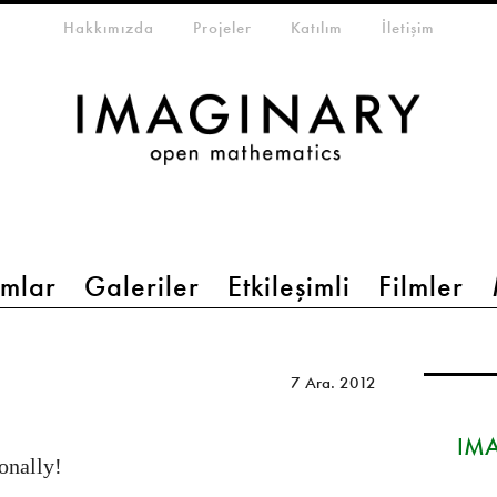
eta-menu
Hakkımızda
Projeler
Katılım
İletişim
mlar
Galeriler
Etkileşimli
Filmler
7 Ara. 2012
IMA
onally!