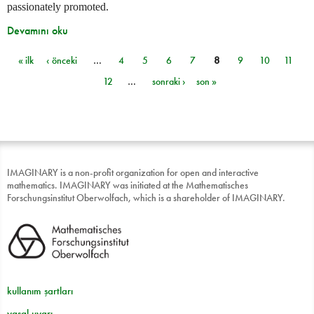
passionately promoted.
Devamını oku
« ilk
‹ önceki
…
4
5
6
7
8
9
10
11
Sayfalar
12
…
sonraki ›
son »
IMAGINARY is a non-profit organization for open and interactive
mathematics. IMAGINARY was initiated at the Mathematisches
Forschungsinstitut Oberwolfach, which is a shareholder of IMAGINARY.
kullanım şartları
yasal uyarı