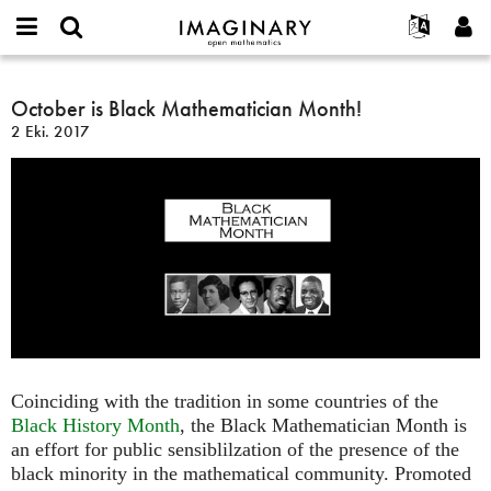
IMAGINARY
open
Hakkımızda
Etkinlikler
English
E-
mathematics
October
mail
Ara
Français
Projeler
October is Black Mathematician Month!
Programlar
or
is
Parola
2 Eki. 2017
username
Deutsch
Katılım
Galeriler
Black
*
*
Mathematician
한국어
İletişim
Etkileşimli
Month!
Español
Filmler
Türkçe
Yeni hesap oluştur
Metinler
Yeni parola iste
Sergiler
Devamı...
Coinciding with the tradition in some countries of the
Black History Month
, the Black Mathematician Month is
an effort for public sensiblilzation of the presence of the
black minority in the mathematical community. Promoted