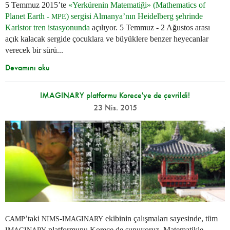
5 Temmuz 2015’te
«Yerkürenin Matematiği» (Mathematics of
Planet Earth -
) sergisi Almanya’nın Heidelberg şehrinde
MPE
Karlstor tren istasyonunda
açılıyor. 5 Temmuz - 2 Ağustos arası
açık kalacak sergide çocuklara ve büyüklere benzer heyecanlar
verecek bir sürü...
Devamını oku
IMAGINARY platformu Korece'ye de çevrildi!
23 Nis. 2015
’taki
-
ekibinin çalışmaları sayesinde, tüm
CAMP
NIMS
IMAGINARY
platformunu Korece de sunuyoruz. Matematikle