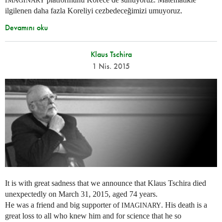
IMAGINARY
ilgilenen daha fazla Koreliyi cezbedeceğimizi umuyoruz.
Devamını oku
Klaus Tschira
1 Nis. 2015
It is with great sadness that we announce that Klaus Tschira died
unexpectedly on March 31, 2015, aged 74 years.
He was a friend and big supporter of
. His death is a
IMAGINARY
great loss to all who knew him and for science that he so