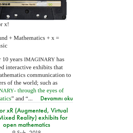
r x!
und + Mathematics + x =
sic
r 10 years
has
IMAGINARY
 interactive exhibits that
athematics communication to
ers of the world; such as
- through the eyes of
INARY
Devamını oku
atics
” and “...
for xR (Augmented, Virtual
ixed Reality) exhibits for
open mathematics
9 Şub. 2018