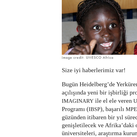
etkileşimli
açık
kaynak
sergiler
düzenliyor.
image credit: UNESCO Africa
Size iyi haberlerimiz var!
Bugün Heidelberg’de Yerküre
açılışında yeni bir işbirliği pr
ile el ele veren
IMAGINARY
U
Programı (
), başarılı
IBSP
MPE
güzünden itibaren bir yıl sürec
genişletilecek ve Afrika’daki 
üniversiteleri, araştırma kurum