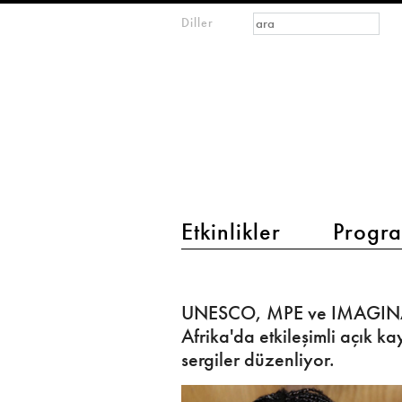
Arama formu
Ara
Diller
m
IMAGINARY
open
mathematics
main menu 2
Etkinlikler
Progra
UNESCO,
MPE
UNESCO, MPE ve IMAGIN
ve
Afrika'da etkileşimli açık k
IMAGINARY,
sergiler düzenliyor.
Afrika'da