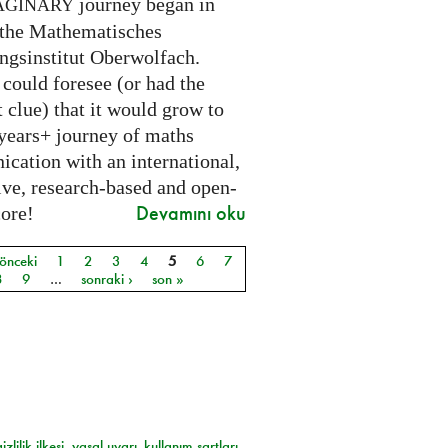
journey began in
AGINARY
 the Mathematisches
ngsinstitut Oberwolfach.
could foresee (or had the
t clue) that it would grow to
 years+ journey of maths
cation with an international,
ive, research-based and open-
Devamını oku
core!
 önceki
1
2
3
4
5
6
7
ar
8
9
…
sonraki ›
son »
gizlilik ilkesi
yasal uyarı
kullanım şartları