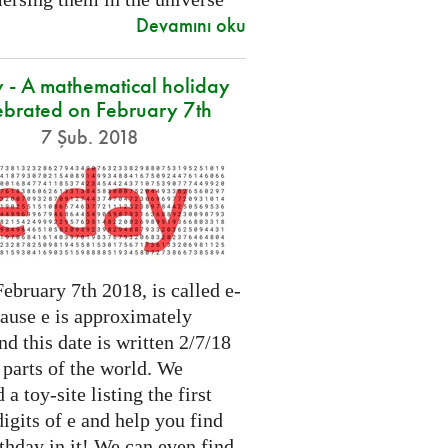
Devamını oku
 - A mathematical holiday
ebrated on February 7th
7 Şub. 2018
ebruary 7th 2018, is called e-
cause e is approximately
nd this date is written 2/7/18
 parts of the world. We
 a toy-site listing the first
igits of e and help you find
thday in it! We can even find