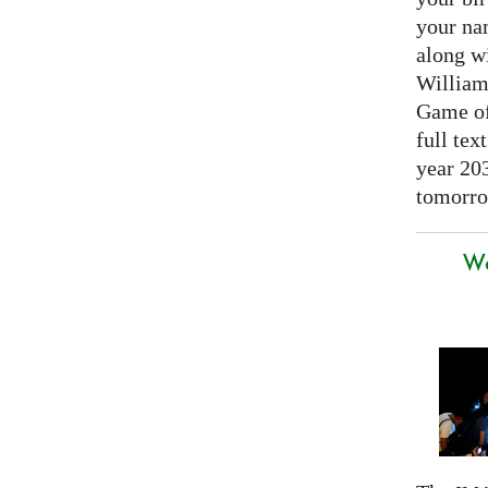
your nam
along w
William
Game of 
full tex
year 20
tomorro
We