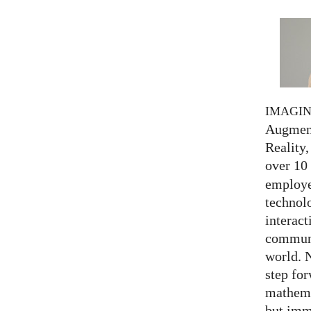
IMAGI
Augment
Reality,
over 10
employed
technolo
interact
communi
world. 
step for
mathema
but imm