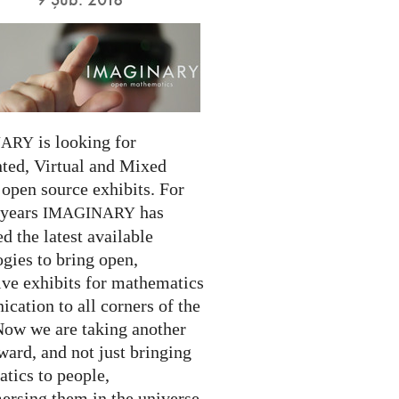
is looking for
NARY
ed, Virtual and Mixed
 open source exhibits. For
 years
has
IMAGINARY
 the latest available
gies to bring open,
ive exhibits for mathematics
cation to all corners of the
Now we are taking another
ward, and not just bringing
tics to people,
ersing them in the universe