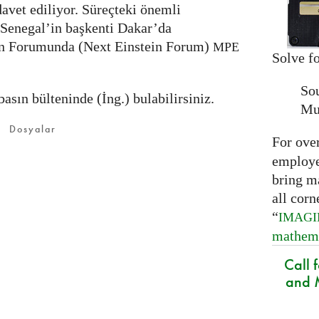
avet ediliyor. Süreçteki önemli
 Senegal’in başkenti Dakar’da
in Forumunda (Next Einstein Forum)
MPE
Solve fo
So
asın bülteninde (İng.) bulabilirsiniz.
Mu
Dosyalar
For ove
employed
bring m
all corn
“
IMAG
mathem
Call 
and M