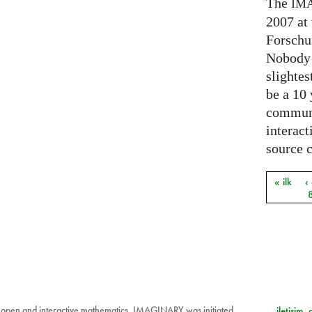
The
IM
2007 at
Forschu
Nobody 
slightes
be a 10
communi
interact
source 
« ilk
‹
Sayfal
 open and interactive mathematics. IMAGINARY was initiated
iletişim