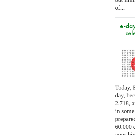
of...
e-day
cel
Today, F
day, be
2.718, a
in some
prepared
60.000 d
your bir