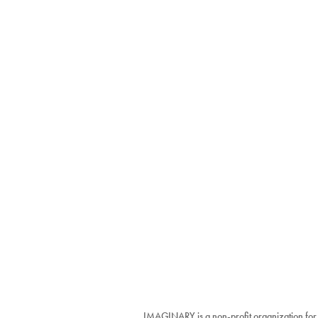
IMAGINARY is a non-profit organization for