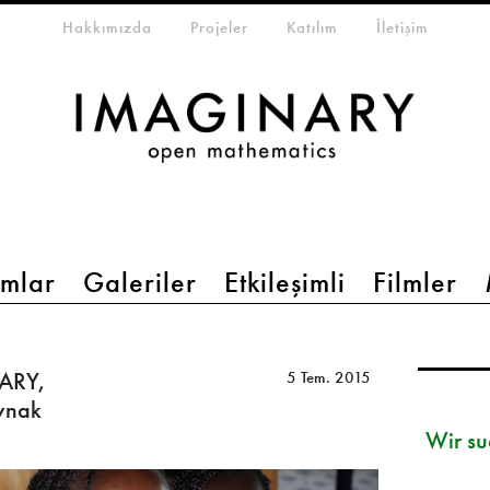
eta-menu
Hakkımızda
Projeler
Katılım
İletişim
mlar
Galeriler
Etkileşimli
Filmler
ARY,
5 Tem. 2015
aynak
Wir su