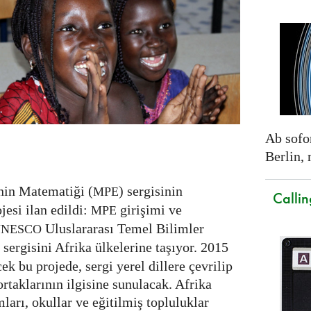
Ab sofor
Berlin,
nin Matematiği (
) sergisinin
MPE
Callin
ojesi ilan edildi:
girişimi ve
MPE
Uluslararası Temel Bilimler
NESCO
sergisini Afrika ülkelerine taşıyor. 2015
ek bu projede, sergi yerel dillere çevrilip
ortaklarının ilgisine sunulacak. Afrika
ları, okullar ve eğitilmiş topluluklar