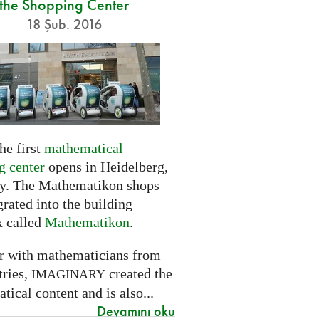
the Shopping Center
18 Şub. 2016
he first
mathematical
g center
opens in Heidelberg,
. The Mathematikon shops
grated into the building
 called
Mathematikon
.
r with mathematicians from
tries,
created the
IMAGINARY
ical content and is also...
Devamını oku