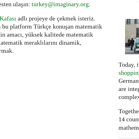
esten ulaşın:
turkey@imaginary.org
.
Kafası
adlı projeye de çekmek isteriz.
n bu platform Türkçe konuşan matematik
nin amacı, yüksek kalitede matematik
atematik meraklılarını dinamik,
urmak.
Today, t
shoppin
Germany
are inte
complex
Togethe
14 coun
mathemat