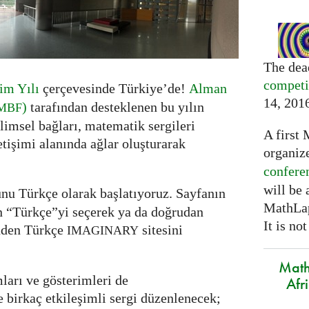
The dea
competi
im Yılı
çerçevesinde Türkiye’de!
Alman
14, 201
)
tarafından desteklenen bu yılın
MBF
ilimsel bağları, matematik sergileri
A first 
tişimi alanında ağlar oluşturarak
organiz
confere
will be
nu Türkçe olarak başlatıyoruz. Sayfanın
MathLap
n “Türkçe”yi seçerek ya da doğrudan
It is not
nden Türkçe
sitesini
IMAGINARY
Math
ları ve gösterimleri de
Afr
e birkaç etkileşimli sergi düzenlenecek;