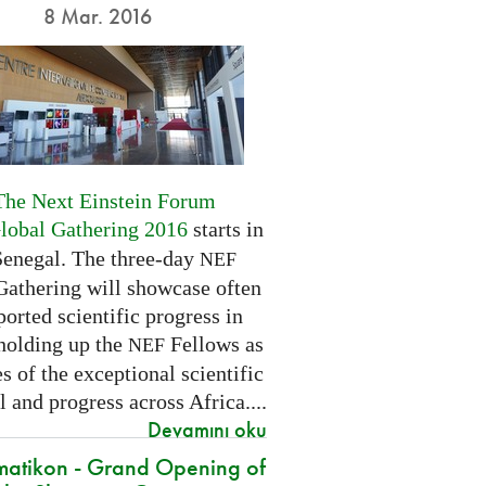
8 Mar. 2016
The Next Einstein Forum
Global Gathering 2016
starts in
Senegal. The three-day
NEF
Gathering will showcase often
orted scientific progress in
 holding up the
Fellows as
NEF
 of the exceptional scientific
l and progress across Africa....
Devamını oku
atikon - Grand Opening of