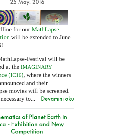
25 May. 2016
dline for our
MathLapse
tion
will be extended to June
6!
MathLapse-Festival will be
ed at the
IMAGINARY
nce (
)
, where the winners
IC16
 announced and their
se movies will be screened.
Devamını oku
 necessary to...
ematics of Planet Earth in
ica - Exhibition and New
Competition