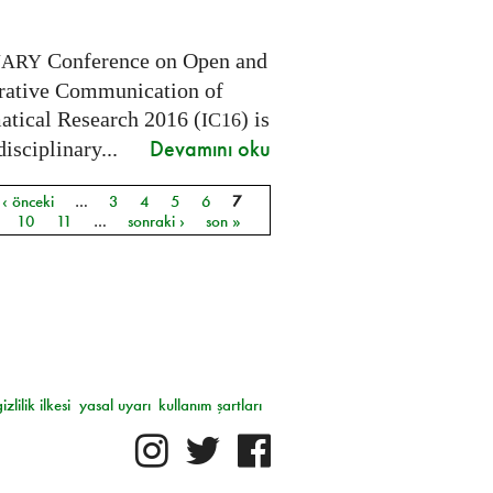
Conference on Open and
NARY
rative Communication of
tical Research 2016 (
) is
IC16
Devamını oku
disciplinary...
‹ önceki
…
3
4
5
6
7
ar
10
11
…
sonraki ›
son »
gizlilik ilkesi
yasal uyarı
kullanım şartları