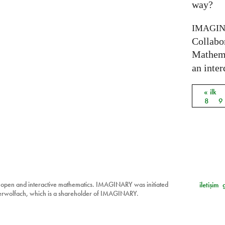
way?
IMAGI
Collabo
Mathema
an inter
« ilk
Sayfal
8
9
 open and interactive mathematics. IMAGINARY was initiated
iletişim
berwolfach, which is a shareholder of IMAGINARY.