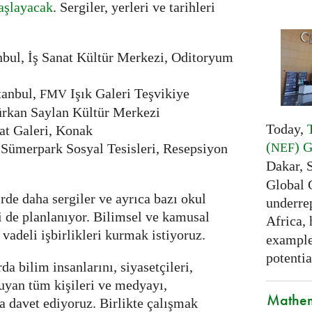
aşlayacak
. Sergiler, yerleri ve tarihleri
nbul, İş Sanat Kültür Merkezi, Oditoryum
tanbul,
Işık Galeri Teşvikiye
FMV
Türkan Saylan Kültür Merkezi
Today,
at Galeri, Konak
(
) 
NEF
 Sümerpark Sosyal Tesisleri, Resepsiyon
Dakar, 
Global 
irde daha sergiler ve ayrıca bazı okul
underrep
i de planlanıyor. Bilimsel ve kamusal
Africa,
vadeli işbirlikleri kurmak istiyoruz.
examples
potentia
a bilim insanlarını, siyasetçileri,
duyan tüm kişileri ve medyayı,
Mathem
a davet ediyoruz. Birlikte çalışmak