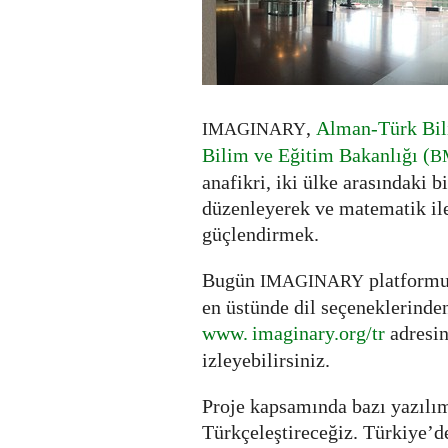
,
Alman-Türk Bil
IMAGINARY
Bilim ve Eğitim Bakanlığı (
B
anafikri, iki ülke arasındaki b
düzenleyerek ve matematik ile
güçlendirmek.
Bugün
platformu
IMAGINARY
en üstünde dil seçeneklerinde
www. imaginary.org/tr
adresi
izleyebilirsiniz.
Proje kapsamında bazı yazılım
Türkçeleştireceğiz. Türkiye’d