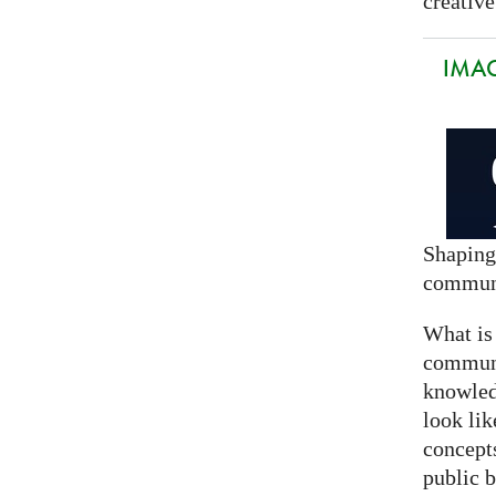
creative
IMAG
Shaping
commun
What is
communi
knowled
look lik
concept
public 