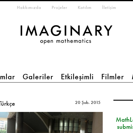
eta-menu
Hakkımızda
Projeler
Katılım
İletişim
mlar
Galeriler
Etkileşimli
Filmler
Türkçe
20 Şub. 2015
MathLa
submi