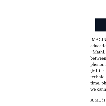
IMAGI
educatio
“MathLa
between
phenom
(
) is
ML
techniqu
time, p
we canno
A
is
ML