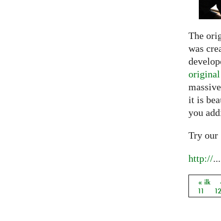
The ori
was crea
develope
origina
massive
it is be
you add
Try our
http://
...
« ilk
Sayfal
11
1