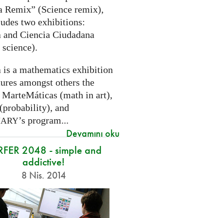
a Remix” (Science remix),
ludes two exhibitions:
 and Ciencia Ciudadana
 science).
 is a mathematics exhibition
tures amongst others the
 MarteMáticas (math in art),
(probability), and
’s program...
NARY
Devamını oku
RFER 2048 - simple and
addictive!
8 Nis. 2014