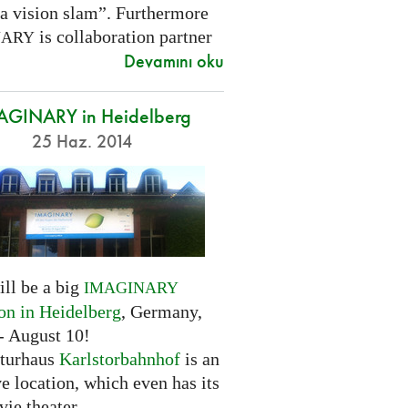
 a vision slam”. Furthermore
is collaboration partner
NARY
Devamını oku
AGINARY in Heidelberg
25 Haz. 2014
ill be a big
IMAGINARY
ion in Heidelberg
, Germany,
- August 10!
turhaus
Karlstorbahnhof
is an
ve location, which even has its
ie theater.