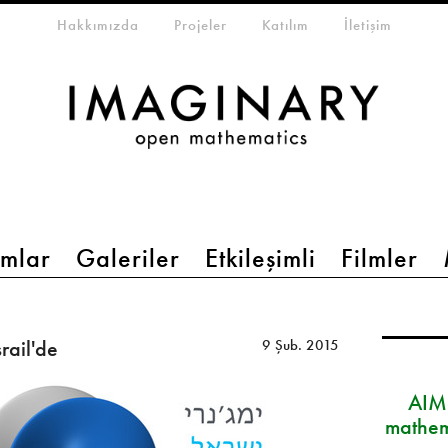
eta-menu
Hakkımızda
Projeler
Katılım
İletişim
mlar
Galeriler
Etkileşimli
Filmler
ail'de
9 Şub. 2015
AIM
mathem