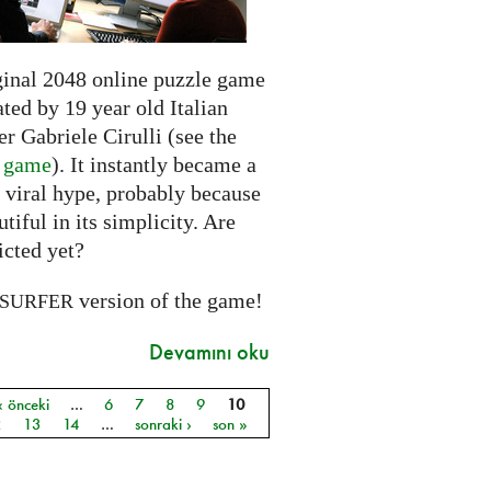
ginal 2048 online puzzle game
ted by 19 year old Italian
r Gabriele Cirulli (see the
l game
). It instantly became a
 viral hype, probably because
autiful in its simplicity. Are
icted yet?
version of the game!
SURFER
Devamını oku
‹ önceki
…
6
7
8
9
10
ar
2
13
14
…
sonraki ›
son »