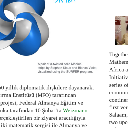
Together
Mathema
Africa 
Initiati
series o
0 yıllık diplomatik ilişkilere dayanarak,
communi
ırma Enstitüsü (
) tarafından
MFO
continen
projesi, Federal Almanya Eğitim ve
first ve
nka tarafından 10 Şubat’ta
Weizmann
Salaam,
erçekleştirilen bir ziyaret aracılığıyla
two upc
iki matematik sergisi ile Almanya ve