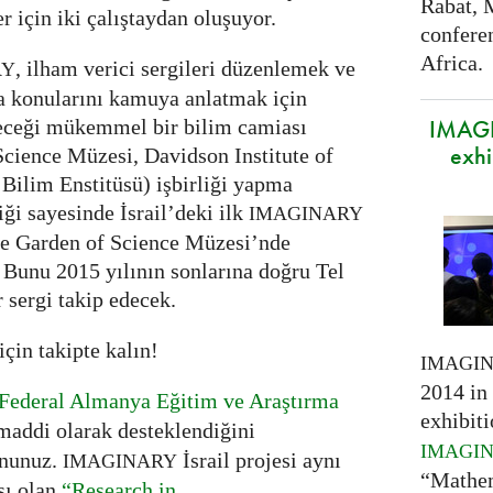
Rabat, 
r için iki çalıştaydan oluşuyor.
confere
Africa.
, ilham verici sergileri düzenlemek ve
RY
a konularını kamuya anlatmak için
IMAGI
eceği mükemmel bir bilim camiası
exhi
cience Müzesi, Davidson Institute of
ilim Enstitüsü) işbirliği yapma
liği sayesinde İsrail’deki ilk
IMAGINARY
re Garden of Science Müzesi’nde
. Bunu 2015 yılının sonlarına doğru Tel
r sergi takip edecek.
için takipte kalın!
IMAGI
2014 in 
Federal Almanya Eğitim ve Araştırma
exhibiti
maddi olarak desteklendiğini
IMAGI
mnunuz.
İsrail projesi aynı
IMAGINARY
“Mathem
ı olan
“Research in