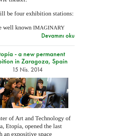
ll be four exhibition stations:
e well known
IMAGINARY
Devamını oku
opía - a new permanent
bition in Zaragoza, Spain
15 Nis. 2014
ter of Art and Technology of
, Etopía, opened the last
h an expositive space