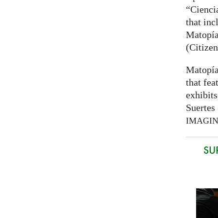
“Cienci
that inc
Matopía
(Citizen
Matopía
that fea
exhibits
Suertes 
IMAGI
SU