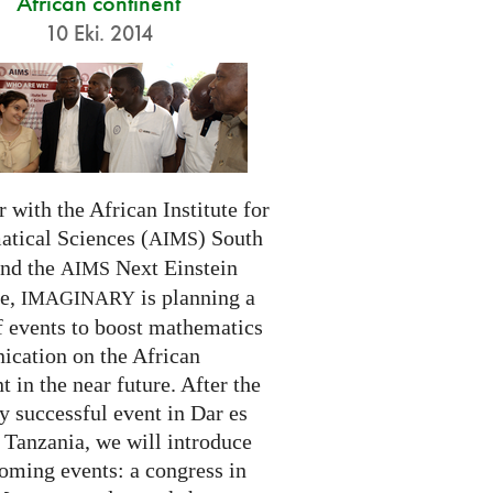
African continent
10 Eki. 2014
 with the African Institute for
tical Sciences (
) South
AIMS
and the
Next Einstein
AIMS
ve,
is planning a
IMAGINARY
f events to boost mathematics
cation on the African
t in the near future. After the
ry successful event in Dar es
 Tanzania, we will introduce
oming events: a congress in