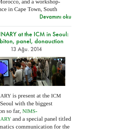
Morocco, and a workshop-
nce in Cape Town, South
Devamını oku
NARY at the ICM in Seoul:
biton, panel, donauction
13 Ağu. 2014
is present at the
NARY
ICM
Seoul with the biggest
on so far,
-
NIMS
and a special panel titled
NARY
atics communication for the