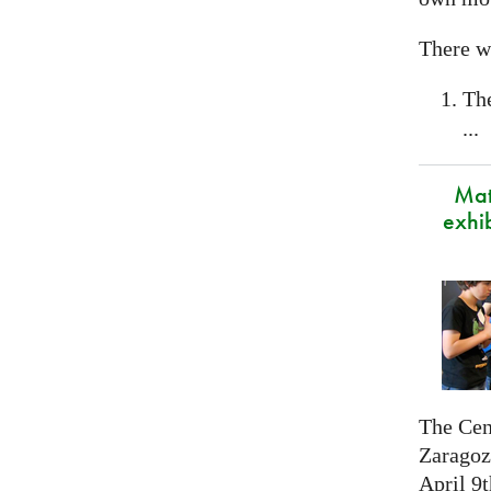
There wi
Th
...
Mat
exhi
The Cen
Zaragoza
April 9t