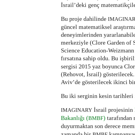
İsrail’deki genç matematikçile
Bu proje dahilinde
IMAGINA
güncel matematiksel araştırm
deneyimlerinden yararlanabil
merkeziyle (Clore Garden of S
Science Education-Weizmann B
fırsatına sahip oldu. Bu işbiri
sergisi 2015 yaz boyunca Clo
(Rehovot, İsrail) gösterilecek
Aviv’de gösterilecek ikinci bi
Bu iki serginin kesin tarihleri 
İsrail projesinin
IMAGINARY
Bakanlığı (
)
tarafından 
BMBF
duyurmaktan son derece me
zamanda bir
kampanyas
BMBF