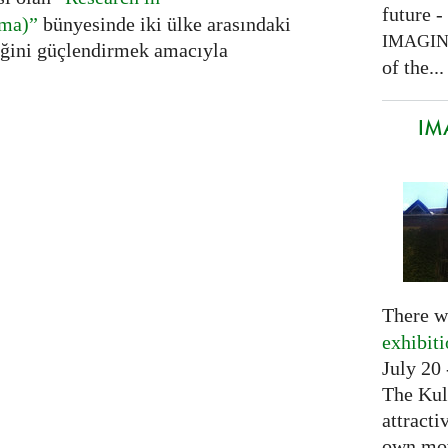
future -
rma)”
bünyesinde iki ülke arasındaki
IMAGI
iğini güçlendirmek amacıyla
of the...
IM
There w
exhibit
July 20 
The Kul
attracti
own mov