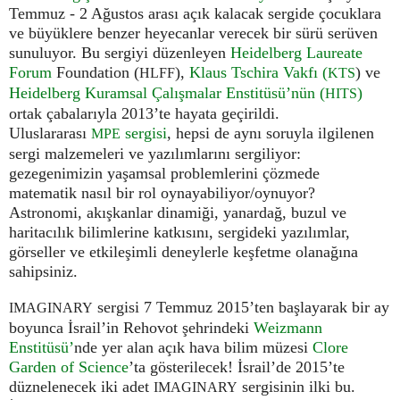
Temmuz - 2 Ağustos arası açık kalacak sergide çocuklara
ve büyüklere benzer heyecanlar verecek bir sürü serüven
sunuluyor. Bu sergiyi düzenleyen
Heidelberg Laureate
Forum
Foundation (
),
Klaus Tschira Vakfı (
) ve
HLFF
KTS
Heidelberg Kuramsal Çalışmalar Enstitüsü’nün (
)
HITS
ortak çabalarıyla 2013’te hayata geçirildi.
Uluslararası
sergisi
, hepsi de aynı soruyla ilgilenen
MPE
sergi malzemeleri ve yazılımlarını sergiliyor:
gezegenimizin yaşamsal problemlerini çözmede
matematik nasıl bir rol oynayabiliyor/oynuyor?
Astronomi, akışkanlar dinamiği, yanardağ, buzul ve
haritacılık bilimlerine katkısını, sergideki yazılımlar,
görseller ve etkileşimli deneylerle keşfetme olanağına
sahipsiniz.
sergisi 7 Temmuz 2015’ten başlayarak bir ay
IMAGINARY
boyunca İsrail’in Rehovot şehrindeki
Weizmann
Enstitüsü’
nde yer alan açık hava bilim müzesi
Clore
Garden of Science
’ta gösterilecek! İsrail’de 2015’te
düznelenecek iki adet
sergisinin ilki bu.
IMAGINARY