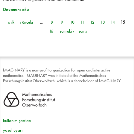
Devamını oku
« ilk
‹ önceki
…
8
9
10
11
12
13
14
15
Sayfalar
16
sonraki ›
son »
IMAGINARY is a non-profit organization for open and interactive
mathematics. IMAGINARY was initiated at the Mathematisches
Forschungsinstitut Oberwolfach, which is a shareholder of IMAGINARY.
kullanım şartları
yasal uyarı