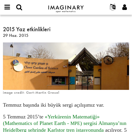
IMAGINARY
open
Hakkımızda
Etkinlikler
English
E-
mathematics
2015
mail
Ara
Français
Projeler
2015 Yaz etkinlikleri
Programlar
or
Yaz
Parola
29 Haz. 2015
username
Deutsch
Katılım
Galeriler
etkinlikleri
*
*
한국어
İletişim
Etkileşimli
Español
Filmler
Türkçe
Yeni hesap oluştur
Metinler
Yeni parola iste
Sergiler
Devamı...
image credit: Gert-Martin Greuel
Temmuz başında iki büyük sergi açılışımız var.
5 Temmuz 2015’te
«Yerkürenin Matematiği»
(Mathematics of Planet Earth -
) sergisi Almanya’nın
MPE
Heidelberg şehrinde Karlstor tren istasyonunda
açılıyor. 5