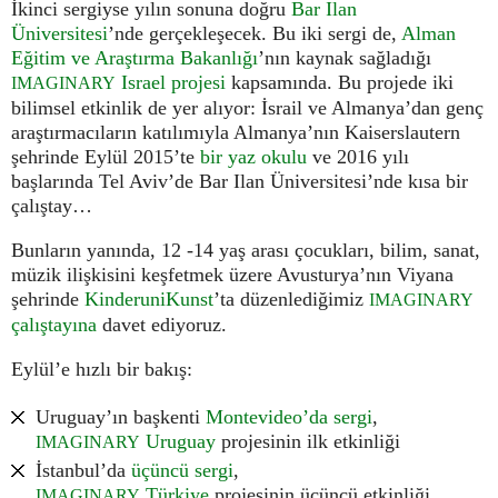
İkinci sergiyse yılın sonuna doğru
Bar Ilan
Üniversitesi
’nde gerçekleşecek. Bu iki sergi de,
Alman
Eğitim ve Araştırma Bakanlığı
’nın kaynak sağladığı
Israel projesi
kapsamında. Bu projede iki
IMAGINARY
bilimsel etkinlik de yer alıyor: İsrail ve Almanya’dan genç
araştırmacıların katılımıyla Almanya’nın Kaiserslautern
şehrinde Eylül 2015’te
bir yaz okulu
ve 2016 yılı
başlarında Tel Aviv’de Bar Ilan Üniversitesi’nde kısa bir
çalıştay…
Bunların yanında, 12 -14 yaş arası çocukları, bilim, sanat,
müzik ilişkisini keşfetmek üzere Avusturya’nın Viyana
şehrinde
KinderuniKunst
’ta düzenlediğimiz
IMAGINARY
çalıştayına
davet ediyoruz.
Eylül’e hızlı bir bakış:
Uruguay’ın başkenti
Montevideo’da sergi
,
Uruguay
projesinin ilk etkinliği
IMAGINARY
İstanbul’da
üçüncü sergi
,
Türkiye
projesinin üçüncü etkinliği
IMAGINARY