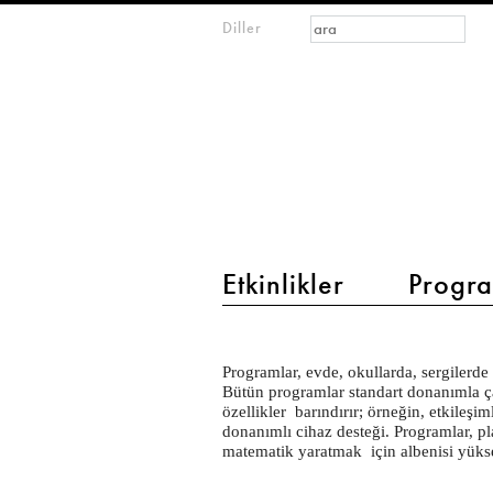
Arama formu
Ara
Diller
m
IMAGINARY
open
mathematics
main menu 2
Etkinlikler
Progra
Programs
Programlar, evde, okullarda, sergilerde
Bütün programlar standart donanımla çal
özellikler barındırır; örneğin, etkileş
donanımlı cihaz desteği. Programlar, 
matematik yaratmak için albenisi yükse