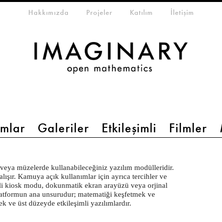
eta-menu
Hakkımızda
Projeler
Katılım
İletişim
mlar
Galeriler
Etkileşimli
Filmler
 veya müzelerde kullanabileceğiniz yazılım modülleridir.
ışır. Kamuya açık kullanımlar için ayrıca tercihler ve
imli kiosk modu, dokunmatik ekran arayüzü veya orjinal
platformun ana unsurudur; matematiği keşfetmek ve
k ve üst düzeyde etkileşimli yazılımlardır.