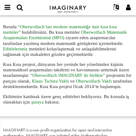
IMAGINARY
open
Hakkımızda
Etkinlikler
English
E-
mathematics
Kısa
mail
Burada
“Oberwolfach’tan modern matematiğe dair kısa kısa
Ara
Français
Projeler
Programlar
or
Kısa:
metinler”
bulabilirsiniz. Bu kısa metinler
Oberwolfach Matematik
Parola
username
Deutsch
Katılım
Araştırmaları Enstitüsünü (
)
ziyaret eden araştırmacılar
MFO
Galeriler
metin
*
*
tarafından yazılmış modern matematik görüşlerini içermektedir.
한국어
İletişim
Etkileşimli
Editörlerimiz
metinleri kolaylaştırmak ve anlaşılabilmelerini
sağlamak için makaleleri gözden geçirmektedir.
Español
Filmler
Kısa Kısa projesi, dünyanın her yerinde her yönelimden kişinin
Türkçe
Yeni hesap oluştur
Metinler
matematiksel araştırmaları takdirini ve kavramasını arttırmak üzere
tasarlanmıştır.
“Oberwolfach
ile birlikte”
projesinin bir
IMAGINARY
Yeni parola iste
Sergiler
parçası olarak,
Klaus Tschira Vakfı
ve
Oberwolfach Vakfı
tarafından
desteklenmektedir. Kısa Kısa projesi Ocak 2014’te başlamıştır.
Devamı...
Ekibimize katılmak üzere genç editörleri bekliyoruz. Bu konuda iş
olanakları için
şuraya
bakınız.
IMAGINARY is a non-profit organization for open and interactive
mathematics. IMAGINARY was initiated at the Mathematisches