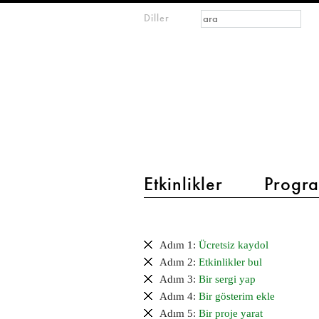
Arama formu
Ara
Diller
m
IMAGINARY
open
mathematics
main menu 2
Etkinlikler
Progra
Adım
adım
Adım 1:
Ücretsiz kaydol
(başlangıç
Adım 2:
Etkinlikler bul
sayfası)
Adım 3:
Bir sergi yap
Adım 4:
Bir gösterim ekle
Adım 5:
Bir proje yarat