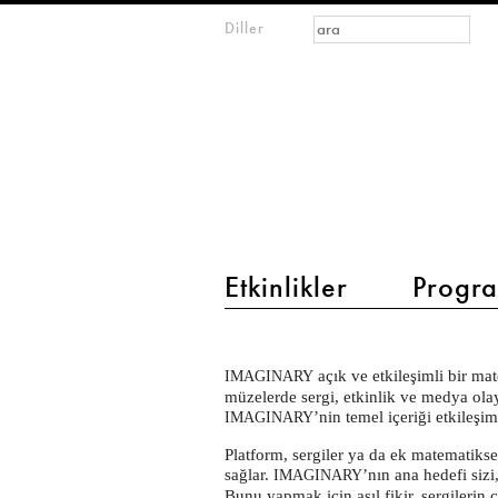
Arama formu
Ara
Diller
m
IMAGINARY
open
mathematics
main menu 2
Etkinlikler
Progra
About
açık ve etkileşimli bir ma
IMAGINARY
müzelerde sergi, etkinlik ve medya olayl
’nin temel içeriği etkileşim
IMAGINARY
Platform, sergiler ya da ek matematikse
sağlar.
’nın ana hedefi sizi
IMAGINARY
Bunu yapmak için asıl fikir, sergilerin 