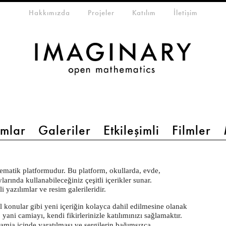
eta-menu
Hakkımızda
Projeler
Katılım
İletişim
mlar
Galeriler
Etkileşimli
Filmler
tematik platformudur. Bu platform, okullarda, evde,
arında kullanabileceğiniz çeşitli içerikler sunar.
li yazılımlar ve resim galerileridir.
l konular gibi yeni içeriğin kolayca dahil edilmesine olanak
, yani camiayı, kendi fikirlerinizle katılımınızı sağlamaktır.
camia içinde yaratılması ve sergilerin bağımsızca