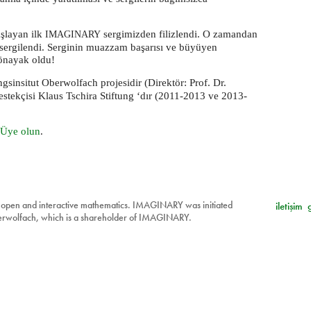
şlayan ilk
sergimizden filizlendi. O zamandan
IMAGINARY
 sergilendi. Serginin muazzam başarısı ve büyüyen
önayak oldu!
sinsitut Oberwolfach projesidir (Direktör: Prof. Dr.
tekçisi Klaus Tschira Stiftung ‘dır (2011-2013 ve 2013-
Üye olun
.
 open and interactive mathematics. IMAGINARY was initiated
iletişim
berwolfach, which is a shareholder of IMAGINARY.