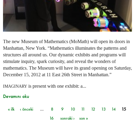
The new Museum of Mathematics (MoMath) will open its doors in
Manhattan, New York. “Mathematics illuminates the patterns and
structures all around us. Our dynamic exhibits and programs will
stimulate inquiry, spark curiosity, and reveal the wonders of
mathematics. The Museum will have its grand opening on Saturday,
December 15, 2012 at 11 East 26th Street in Manhattan.”
is present with one exhibit: a...
IMAGINARY
Devamını oku
« ilk
‹ önceki
…
8
9
10
11
12
13
14
15
Sayfalar
16
sonraki ›
son »