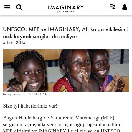
IMAGINARY
open
Hakkımızda
Etkinlikler
English
E-
mathematics
UNESCO,
mail
Ara
Français
Projeler
UNESCO, MPE ve IMAGINARY, Afrika'da etkileşimli
Programlar
or
MPE
Parola
açık kaynak sergiler düzenliyor.
username
Deutsch
Katılım
Galeriler
ve
*
*
5 Tem. 2015
IMAGINARY,
한국어
İletişim
Etkileşimli
Afrika'da
Español
Filmler
etkileşimli
Türkçe
açık
Yeni hesap oluştur
Metinler
kaynak
Yeni parola iste
Sergiler
sergiler
düzenliyor.
Devamı...
image credit: UNESCO Africa
Size iyi haberlerimiz var!
Bugün Heidelberg’de Yerkürenin Matematiği (
)
MPE
sergisinin açılışında yeni bir işbirliği projesi ilan edildi:
girişimi ve
ile el ele veren
MPE
IMAGINARY
UNESCO