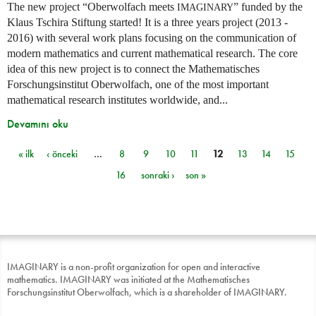
The new project “Oberwolfach meets
” funded by the
IMAGINARY
Klaus Tschira Stiftung started! It is a three years project (2013 -
2016) with several work plans focusing on the communication of
modern mathematics and current mathematical research. The core
idea of this new project is to connect the Mathematisches
Forschungsinstitut Oberwolfach, one of the most important
mathematical research institutes worldwide, and...
Devamını oku
« ilk
‹ önceki
…
8
9
10
11
12
13
14
15
Sayfalar
16
sonraki ›
son »
IMAGINARY is a non-profit organization for open and interactive
mathematics. IMAGINARY was initiated at the Mathematisches
Forschungsinstitut Oberwolfach, which is a shareholder of IMAGINARY.