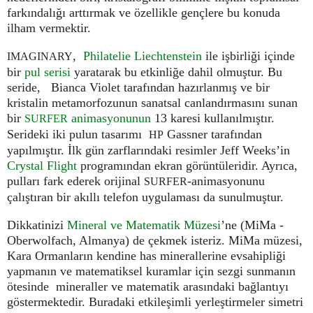
farkındalığı arttırmak ve özellikle gençlere bu konuda
ilham vermektir.
,
Philatelie Liechtenstein
ile işbirliği içinde
IMAGINARY
bir
pul serisi
yaratarak bu etkinliğe dahil olmuştur. Bu
seride, Bianca Violet tarafından hazırlanmış ve bir
kristalin metamorfozunun sanatsal canlandırmasını sunan
bir
animasyonunun
13 karesi kullanılmıştır.
SURFER
Serideki iki pulun tasarımı
Gassner tarafından
HP
yapılmıştır. İlk gün zarflarındaki resimler Jeff Weeks’in
Crystal Flight
programından ekran görüntüleridir. Ayrıca,
pulları fark ederek orijinal
-animasyonunu
SURFER
çalıştıran bir akıllı telefon uygulaması da sunulmuştur.
Dikkatinizi
Mineral ve Matematik Müzesi
’ne (MiMa -
Oberwolfach, Almanya) de çekmek isteriz. MiMa müzesi,
Kara Ormanların kendine has minerallerine evsahipliği
yapmanın ve matematiksel kuramlar için sezgi sunmanın
ötesinde mineraller ve matematik arasındaki bağlantıyı
göstermektedir. Buradaki etkileşimli yerleştirmeler simetri