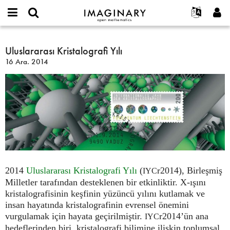
IMAGINARY
open
Hakkımızda
Etkinlikler
English
E-
mathematics
Uluslararası
mail
Ara
Français
Projeler
Uluslararası Kristalografi Yılı
Programlar
or
Kristalografi
Parola
16 Ara. 2014
username
Deutsch
Katılım
Galeriler
Yılı
*
*
한국어
İletişim
Etkileşimli
Español
Filmler
Türkçe
Yeni hesap oluştur
Metinler
Yeni parola iste
Sergiler
Devamı...
2014
Uluslararası Kristalografi Yılı
(
r2014), Birleşmiş
IYC
Milletler tarafından desteklenen bir etkinliktir. X-ışını
kristalografisinin keşfinin yüzüncü yılını kutlamak ve
insan hayatında kristalografinin evrensel önemini
vurgulamak için hayata geçirilmiştir.
r2014’ün ana
IYC
hedeflerinden biri, kristalografi bilimine ilişkin toplumsal