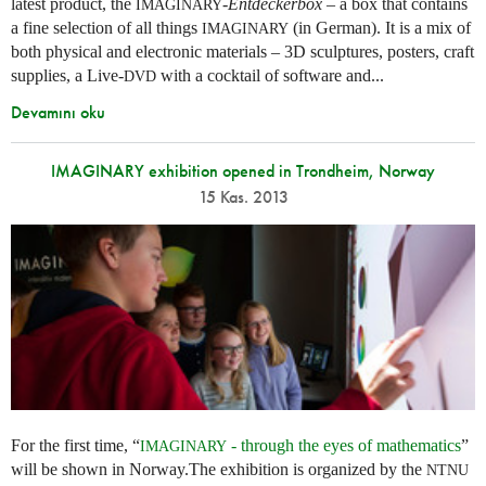
latest product, the
-
Entdeckerbox
– a box that contains
IMAGINARY
a fine selection of all things
(in German). It is a mix of
IMAGINARY
both physical and electronic materials – 3D sculptures, posters, craft
supplies, a Live-
with a cocktail of software and...
DVD
Devamını oku
IMAGINARY exhibition opened in Trondheim, Norway
15 Kas. 2013
For the first time, “
- through the eyes of mathematics
”
IMAGINARY
will be shown in Norway.The exhibition is organized by the
NTNU