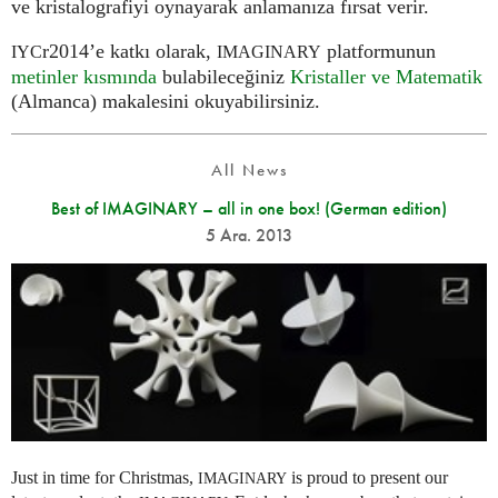
ve kristalografiyi oynayarak anlamanıza fırsat verir.
r2014’e katkı olarak,
platformunun
IYC
IMAGINARY
metinler kısmında
bulabileceğiniz
Kristaller ve Matematik
(Almanca) makalesini okuyabilirsiniz.
All News
Best of IMAGINARY – all in one box! (German edition)
5 Ara. 2013
Just in time for Christmas,
is proud to present our
IMAGINARY